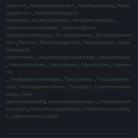
nagement
,
Nachfolgeorganisation
,
Nachfolgeplanung
,
Nachf
olgeprozess
,
Nachfolgeregelung im
Mittelstand
,
Nachfolgestrategie
,
Vermögensberatung
,
Unternehmensweitergabe
,
Outsourcing von
Finanzdienstleistungen
,
Rechnungswesen
,
Rechnungswesen
büro
,
Revision
,
Risikomanagement
,
Steuerberatung
,
Steuer
beratung für
Unternehmen
,
Steuerberatungsgesellschaft
,
Steuererklärung
,
Steueroptimierung
,
Steuerplanung
,
Steuerprüfung
,
Steuerre
cht
,
Treuhanddienstleistungen
,
Treuhandfirma
,
Treuhandgesells
chaft
,
Treuhandunternehmen
,
Treundbüro
,
Unternehmensber
atung
,
Unter-
nehmensbewertung
,
Unternehmensfinanzen
,
Unternehmensfi
nanzierung
,
Unternehmensgründung
,
Unternehmensnachfolg
e
,
Unternehmens-verkauf