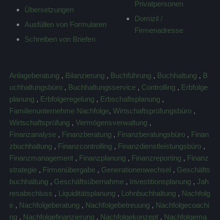
Privatpersonen
Übersetzungen
Domizil /
Ausfüllen von Formularen
Firmenadresse
Schreiben von Briefen
Anlageberatung
,
Bilanzierung
,
Buchführung
,
Buchhaltung
,
B
uchhaltungsbüro
,
Buchhaltungsservice
,
Controlling
,
Erbfolge
planung
,
Erbfolgeregelung
,
Erbschaftsplanung
,
Familienunternehme Nachfolge
,
Wirtschaftsprüfungsbüro
,
Wirtschaftsprüfung
,
Vermögensverwaltung
,
Finanzanalyse
,
Finanzberatung
,
Finanzberatungsbüro
,
Finan
zbuchhaltung
,
Finanzcontrolling
,
Finanzdienstleistungsbüro
,
Finanzmanagement
,
Finanzplanung
,
Finanzreporting
,
Finanz
strategie
,
Firmenübergabe
,
Generationenwechsel
,
Geschäfts
buchhaltung
,
Geschäftsübernahme
,
Investitionsplanung
,
Jah
resabschluss
,
Liquiditätsplanung
,
Lohnbuchhaltung
,
Nachfolg
e
,
Nachfolgeberatung
,
Nachfolgebetreuung
,
Nachfolgecoachi
ng
,
Nachfolgefinanzierung
,
Nachfolgekonzept
,
Nachfolgema