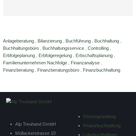
Anlageberatung
,
Bilanzierung
,
Buchführung
,
Buchhaltung
,
Buchhaltungsbüro
,
Buchhaltungsservice
,
Controlling
,
Erbfolgeplanung
,
Erbfolgeregelung
,
Erbschaftsplanung
,
Familienunternehmen Nachfolge
,
Finanzanalyse
,
Finanzberatung
,
Finanzberatungsbüro
,
Finanzbuchhaltung
FIRMENKUNDEN
Firmengründung
Alp Treuhand GmbH
Finanzbuchhaltung
Müllackerstrasse 10
Lohnbuchhaltung