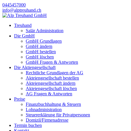
0445457000
info@alptreuhand.ch
Treuhand
Salär Administration
Die GmbH
GmbH Grundlagen
GmbH ändern
GmbH bestellen
GmbH löschen
GmbH Fragen & Antworten
Die Aktiengesellschaft
Rechtliche Grundlagen der AG
Akteiengesellschaft bestellen
Akteiengesellschaft ändern
Akteiengesellschaft löschen
AG Fragen & Antworten
Preise
Finanzbuchhaltung & Steuern
Lohnadministration
Steuererklärung für Privatpersonen
Domizil/Firmenadresse
Termin buchen
Kontakt