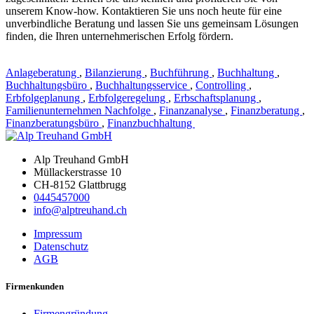
unserem Know-how. Kontaktieren Sie uns noch heute für eine
unverbindliche Beratung und lassen Sie uns gemeinsam Lösungen
finden, die Ihren unternehmerischen Erfolg fördern.
Anlageberatung
,
Bilanzierung
,
Buchführung
,
Buchhaltung
,
Buchhaltungsbüro
,
Buchhaltungsservice
,
Controlling
,
Erbfolgeplanung
,
Erbfolgeregelung
,
Erbschaftsplanung
,
Familienunternehmen Nachfolge
,
Finanzanalyse
,
Finanzberatung
,
Finanzberatungsbüro
,
Finanzbuchhaltung
Alp Treuhand GmbH
Müllackerstrasse 10
CH-8152 Glattbrugg
0445457000
info@alptreuhand.ch
Impressum
Datenschutz
AGB
Firmenkunden
Firmengründung