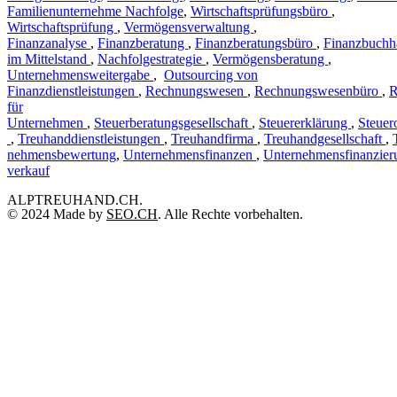
Familienunternehme Nachfolge
,
Wirtschaftsprüfungsbüro
,
Wirtschaftsprüfung
,
Vermögensverwaltung
,
Finanzanalyse
,
Finanzberatung
,
Finanzberatungsbüro
,
Finanzbuchh
im Mittelstand
,
Nachfolgestrategie
,
Vermögensberatung
,
Unternehmensweitergabe
,
Outsourcing von
Finanzdienstleistungen
,
Rechnungswesen
,
Rechnungswesenbüro
,
R
für
Unternehmen
,
Steuerberatungsgesellschaft
,
Steuererklärung
,
Steuer
,
Treuhanddienstleistungen
,
Treuhandfirma
,
Treuhandgesellschaft
,
nehmensbewertung
,
Unternehmensfinanzen
,
Unternehmensfinanzier
verkauf
ALPTREUHAND.CH.
© 2024 Made by
SEO.CH
. Alle Rechte vorbehalten.