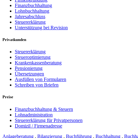
Finanzbuchhaltung
Lohnbuchhaltung
Jahresabschluss
Steuererklärung
Unterstützung bei Revision
Privatkunden
Steuererklärung
Steueroptimierung
Krankenkassenberatung
Pensionierung
Übersetzungen
Ausfüllen von Formularen
Schreiben von Briefen
Preise
Finanzbuchhaltung & Steuern
Lohnadministration
Steuererklärung für Privatpersonen
Domizil / Firmenadresse
Anlageberatung
,
Bilanzierung
,
Buchführung
,
Buchhaltung
,
Buchha