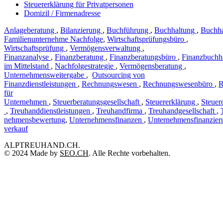
Steuererklärung für Privatpersonen
Domizil / Firmenadresse
Anlageberatung
,
Bilanzierung
,
Buchführung
,
Buchhaltung
,
Buchha
Familienunternehme Nachfolge
,
Wirtschaftsprüfungsbüro
,
Wirtschaftsprüfung
,
Vermögensverwaltung
,
Finanzanalyse
,
Finanzberatung
,
Finanzberatungsbüro
,
Finanzbuchh
im Mittelstand
,
Nachfolgestrategie
,
Vermögensberatung
,
Unternehmensweitergabe
,
Outsourcing von
Finanzdienstleistungen
,
Rechnungswesen
,
Rechnungswesenbüro
,
R
für
Unternehmen
,
Steuerberatungsgesellschaft
,
Steuererklärung
,
Steuer
,
Treuhanddienstleistungen
,
Treuhandfirma
,
Treuhandgesellschaft
,
nehmensbewertung
,
Unternehmensfinanzen
,
Unternehmensfinanzier
verkauf
ALPTREUHAND.CH.
© 2024 Made by
SEO.CH
. Alle Rechte vorbehalten.