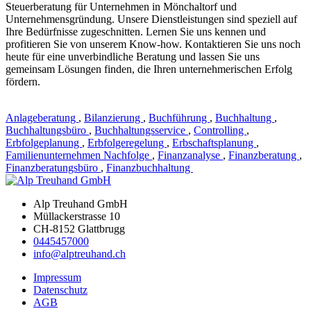
Steuerberatung für Unternehmen in Mönchaltorf und
Unternehmensgründung. Unsere Dienstleistungen sind speziell auf
Ihre Bedürfnisse zugeschnitten. Lernen Sie uns kennen und
profitieren Sie von unserem Know-how. Kontaktieren Sie uns noch
heute für eine unverbindliche Beratung und lassen Sie uns
gemeinsam Lösungen finden, die Ihren unternehmerischen Erfolg
fördern.
Anlageberatung
,
Bilanzierung
,
Buchführung
,
Buchhaltung
,
Buchhaltungsbüro
,
Buchhaltungsservice
,
Controlling
,
Erbfolgeplanung
,
Erbfolgeregelung
,
Erbschaftsplanung
,
Familienunternehmen Nachfolge
,
Finanzanalyse
,
Finanzberatung
,
Finanzberatungsbüro
,
Finanzbuchhaltung
Alp Treuhand GmbH
Müllackerstrasse 10
CH-8152 Glattbrugg
0445457000
info@alptreuhand.ch
Impressum
Datenschutz
AGB