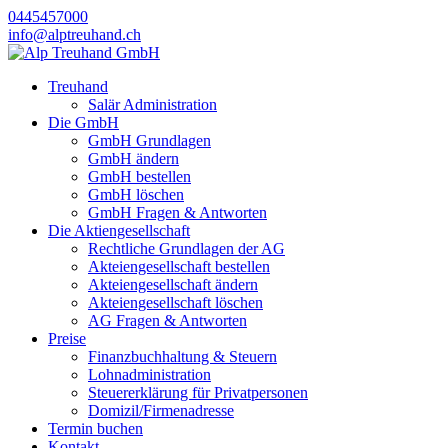
0445457000
info@alptreuhand.ch
Treuhand
Salär Administration
Die GmbH
GmbH Grundlagen
GmbH ändern
GmbH bestellen
GmbH löschen
GmbH Fragen & Antworten
Die Aktiengesellschaft
Rechtliche Grundlagen der AG
Akteiengesellschaft bestellen
Akteiengesellschaft ändern
Akteiengesellschaft löschen
AG Fragen & Antworten
Preise
Finanzbuchhaltung & Steuern
Lohnadministration
Steuererklärung für Privatpersonen
Domizil/Firmenadresse
Termin buchen
Kontakt