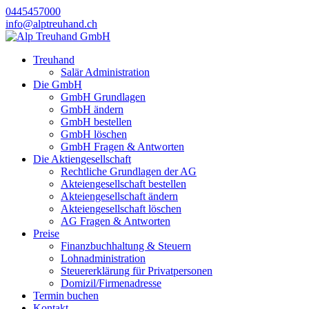
0445457000
info@alptreuhand.ch
Treuhand
Salär Administration
Die GmbH
GmbH Grundlagen
GmbH ändern
GmbH bestellen
GmbH löschen
GmbH Fragen & Antworten
Die Aktiengesellschaft
Rechtliche Grundlagen der AG
Akteiengesellschaft bestellen
Akteiengesellschaft ändern
Akteiengesellschaft löschen
AG Fragen & Antworten
Preise
Finanzbuchhaltung & Steuern
Lohnadministration
Steuererklärung für Privatpersonen
Domizil/Firmenadresse
Termin buchen
Kontakt