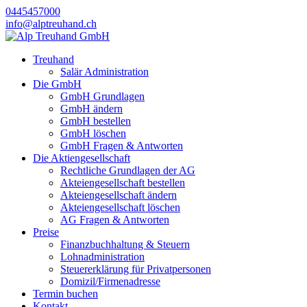
0445457000
info@alptreuhand.ch
Treuhand
Salär Administration
Die GmbH
GmbH Grundlagen
GmbH ändern
GmbH bestellen
GmbH löschen
GmbH Fragen & Antworten
Die Aktiengesellschaft
Rechtliche Grundlagen der AG
Akteiengesellschaft bestellen
Akteiengesellschaft ändern
Akteiengesellschaft löschen
AG Fragen & Antworten
Preise
Finanzbuchhaltung & Steuern
Lohnadministration
Steuererklärung für Privatpersonen
Domizil/Firmenadresse
Termin buchen
Kontakt