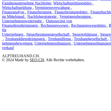
Familienunternehme Nachfolge
,
Wirtschaftsprüfungsbüro
,
Wirtschaftsprüfung
,
Vermögensverwaltung
,
Finanzanalyse
,
Finanzberatung
,
Finanzberatungsbüro
,
Finanzbuchh
im Mittelstand
,
Nachfolgestrategie
,
Vermögensberatung
,
Unternehmensweitergabe
,
Outsourcing von
Finanzdienstleistungen
,
Rechnungswesen
,
Rechnungswesenbüro
,
R
für
Unternehmen
,
Steuerberatungsgesellschaft
,
Steuererklärung
,
Steuer
,
Treuhanddienstleistungen
,
Treuhandfirma
,
Treuhandgesellschaft
,
nehmensbewertung
,
Unternehmensfinanzen
,
Unternehmensfinanzier
verkauf
ALPTREUHAND.CH.
© 2024 Made by
SEO.CH
. Alle Rechte vorbehalten.