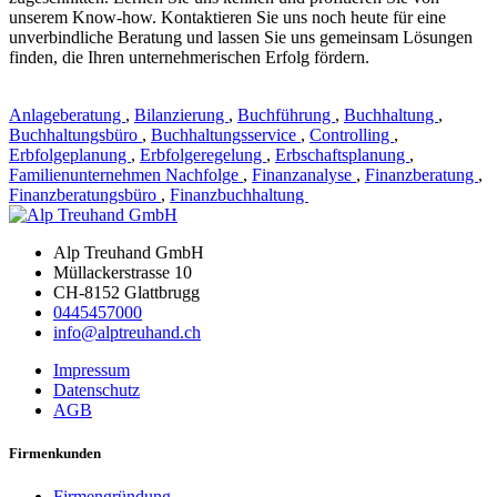
unserem Know-how. Kontaktieren Sie uns noch heute für eine
unverbindliche Beratung und lassen Sie uns gemeinsam Lösungen
finden, die Ihren unternehmerischen Erfolg fördern.
Anlageberatung
,
Bilanzierung
,
Buchführung
,
Buchhaltung
,
Buchhaltungsbüro
,
Buchhaltungsservice
,
Controlling
,
Erbfolgeplanung
,
Erbfolgeregelung
,
Erbschaftsplanung
,
Familienunternehmen Nachfolge
,
Finanzanalyse
,
Finanzberatung
,
Finanzberatungsbüro
,
Finanzbuchhaltung
Alp Treuhand GmbH
Müllackerstrasse 10
CH-8152 Glattbrugg
0445457000
info@alptreuhand.ch
Impressum
Datenschutz
AGB
Firmenkunden
Firmengründung