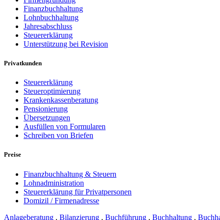
Finanzbuchhaltung
Lohnbuchhaltung
Jahresabschluss
Steuererklärung
Unterstützung bei Revision
Privatkunden
Steuererklärung
Steueroptimierung
Krankenkassenberatung
Pensionierung
Übersetzungen
Ausfüllen von Formularen
Schreiben von Briefen
Preise
Finanzbuchhaltung & Steuern
Lohnadministration
Steuererklärung für Privatpersonen
Domizil / Firmenadresse
Anlageberatung
,
Bilanzierung
,
Buchführung
,
Buchhaltung
,
Buchha