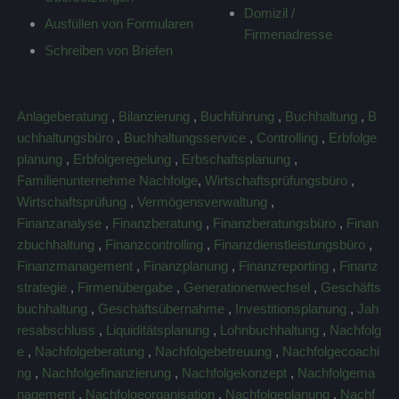
Domizil /
Ausfüllen von Formularen
Firmenadresse
Schreiben von Briefen
Anlageberatung
,
Bilanzierung
,
Buchführung
,
Buchhaltung
,
B
uchhaltungsbüro
,
Buchhaltungsservice
,
Controlling
,
Erbfolge
planung
,
Erbfolgeregelung
,
Erbschaftsplanung
,
Familienunternehme Nachfolge
,
Wirtschaftsprüfungsbüro
,
Wirtschaftsprüfung
,
Vermögensverwaltung
,
Finanzanalyse
,
Finanzberatung
,
Finanzberatungsbüro
,
Finan
zbuchhaltung
,
Finanzcontrolling
,
Finanzdienstleistungsbüro
,
Finanzmanagement
,
Finanzplanung
,
Finanzreporting
,
Finanz
strategie
,
Firmenübergabe
,
Generationenwechsel
,
Geschäfts
buchhaltung
,
Geschäftsübernahme
,
Investitionsplanung
,
Jah
resabschluss
,
Liquiditätsplanung
,
Lohnbuchhaltung
,
Nachfolg
e
,
Nachfolgeberatung
,
Nachfolgebetreuung
,
Nachfolgecoachi
ng
,
Nachfolgefinanzierung
,
Nachfolgekonzept
,
Nachfolgema
nagement
,
Nachfolgeorganisation
,
Nachfolgeplanung
,
Nachf