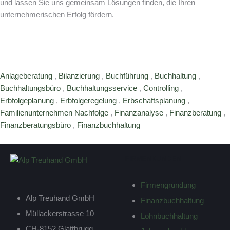
und lassen Sie uns gemeinsam Lösungen finden, die Ihren
unternehmerischen Erfolg fördern.
Anlageberatung
,
Bilanzierung
,
Buchführung
,
Buchhaltung
,
Buchhaltungsbüro
,
Buchhaltungsservice
,
Controlling
,
Erbfolgeplanung
,
Erbfolgeregelung
,
Erbschaftsplanung
,
Familienunternehmen Nachfolge
,
Finanzanalyse
,
Finanzberatung
,
Finanzberatungsbüro
,
Finanzbuchhaltung
FIRMENKUNDEN
Firmengründung
Alp Treuhand GmbH
Finanzbuchhaltung
Müllackerstrasse 10
Lohnbuchhaltung
CH-8152 Glattbrugg