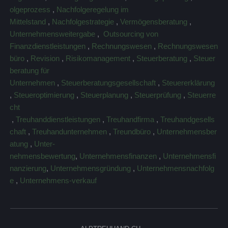
olgeprozess
,
Nachfolgeregelung im
Mittelstand
,
Nachfolgestrategie
,
Vermögensberatung
,
Unternehmensweitergabe
,
Outsourcing von
Finanzdienstleistungen
,
Rechnungswesen
,
Rechnungswesen
büro
,
Revision
,
Risikomanagement
,
Steuerberatung
,
Steuer
beratung für
Unternehmen
,
Steuerberatungsgesellschaft
,
Steuererklärung
,
Steueroptimierung
,
Steuerplanung
,
Steuerprüfung
,
Steuerre
cht
,
Treuhanddienstleistungen
,
Treuhandfirma
,
Treuhandgesells
chaft
,
Treuhandunternehmen
,
Treundbüro
,
Unternehmensber
atung
,
Unter-
nehmensbewertung
,
Unternehmensfinanzen
,
Unternehmensfi
nanzierung
,
Unternehmensgründung
,
Unternehmensnachfolg
e
,
Unternehmens-verkauf