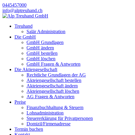
0445457000
info@alptreuhand.ch
Treuhand
Salär Administration
Die GmbH
GmbH Grundlagen
GmbH ändern
GmbH bestellen
GmbH löschen
GmbH Fragen & Antworten
Die Aktiengesellschaft
Rechtliche Grundlagen der AG
Akteiengesellschaft bestellen
Akteiengesellschaft ändern
Akteiengesellschaft löschen
AG Fragen & Antworten
Preise
Finanzbuchhaltung & Steuern
Lohnadministration
Steuererklärung für Privatpersonen
Domizil/Firmenadresse
Termin buchen
Kontakt