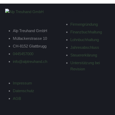
FIRMENKUNDEN
Firmengründung
Alp Treuhand GmbH
Finanzbuchhaltung
Müllackerstrasse 10
Lohnbuchhaltung
CH-8152 Glattbrugg
Jahresabschluss
0445457000
Steuererklärung
info@alptreuhand.ch
Unterstützung bei
Revision
Impressum
Datenschutz
AGB