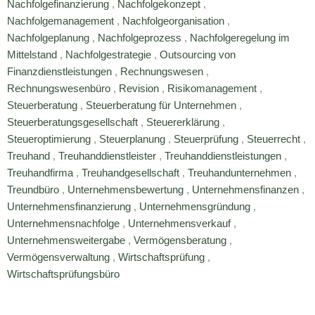
Nachfolgefinanzierung
,
Nachfolgekonzept
,
Nachfolgemanagement
,
Nachfolgeorganisation
,
Nachfolgeplanung
,
Nachfolgeprozess
,
Nachfolgeregelung im
Mittelstand
,
Nachfolgestrategie
,
Outsourcing von
Finanzdienstleistungen
,
Rechnungswesen
,
Rechnungswesenbüro
,
Revision
,
Risikomanagement
,
Steuerberatung
,
Steuerberatung für Unternehmen
,
Steuerberatungsgesellschaft
,
Steuererklärung
,
Steueroptimierung
,
Steuerplanung
,
Steuerprüfung
,
Steuerrecht
,
Treuhand
,
Treuhanddienstleister
,
Treuhanddienstleistungen
,
Treuhandfirma
,
Treuhandgesellschaft
,
Treuhandunternehmen
,
Treundbüro
,
Unternehmensbewertung
,
Unternehmensfinanzen
,
Unternehmensfinanzierung
,
Unternehmensgründung
,
Unternehmensnachfolge
,
Unternehmensverkauf
,
Unternehmensweitergabe
,
Vermögensberatung
,
Vermögensverwaltung
,
Wirtschaftsprüfung
,
Wirtschaftsprüfungsbüro