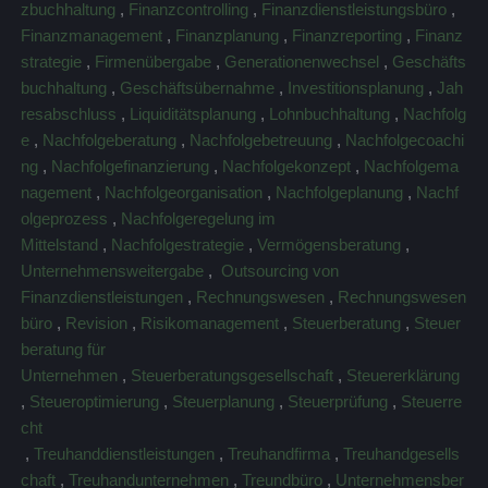
zbuchhaltung
,
Finanzcontrolling
,
Finanzdienstleistungsbüro
,
Finanzmanagement
,
Finanzplanung
,
Finanzreporting
,
Finanz
strategie
,
Firmenübergabe
,
Generationenwechsel
,
Geschäfts
buchhaltung
,
Geschäftsübernahme
,
Investitionsplanung
,
Jah
resabschluss
,
Liquiditätsplanung
,
Lohnbuchhaltung
,
Nachfolg
e
,
Nachfolgeberatung
,
Nachfolgebetreuung
,
Nachfolgecoachi
ng
,
Nachfolgefinanzierung
,
Nachfolgekonzept
,
Nachfolgema
nagement
,
Nachfolgeorganisation
,
Nachfolgeplanung
,
Nachf
olgeprozess
,
Nachfolgeregelung im
Mittelstand
,
Nachfolgestrategie
,
Vermögensberatung
,
Unternehmensweitergabe
,
Outsourcing von
Finanzdienstleistungen
,
Rechnungswesen
,
Rechnungswesen
büro
,
Revision
,
Risikomanagement
,
Steuerberatung
,
Steuer
beratung für
Unternehmen
,
Steuerberatungsgesellschaft
,
Steuererklärung
,
Steueroptimierung
,
Steuerplanung
,
Steuerprüfung
,
Steuerre
cht
,
Treuhanddienstleistungen
,
Treuhandfirma
,
Treuhandgesells
chaft
,
Treuhandunternehmen
,
Treundbüro
,
Unternehmensber