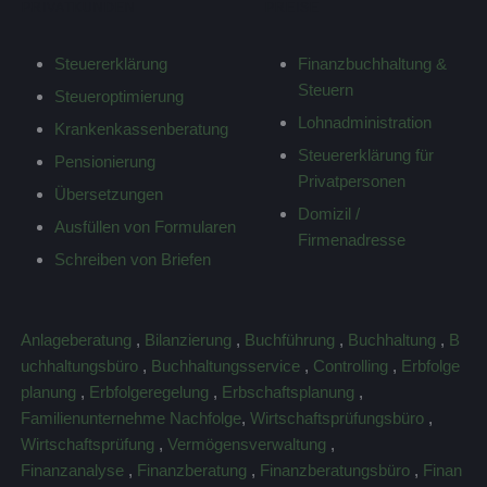
PRIVATKUNDEN
PREISE
Steuererklärung
Finanzbuchhaltung &
Steuern
Steueroptimierung
Lohnadministration
Krankenkassenberatung
Steuererklärung für
Pensionierung
Privatpersonen
Übersetzungen
Domizil /
Ausfüllen von Formularen
Firmenadresse
Schreiben von Briefen
Anlageberatung
,
Bilanzierung
,
Buchführung
,
Buchhaltung
,
B
uchhaltungsbüro
,
Buchhaltungsservice
,
Controlling
,
Erbfolge
planung
,
Erbfolgeregelung
,
Erbschaftsplanung
,
Familienunternehme Nachfolge
,
Wirtschaftsprüfungsbüro
,
Wirtschaftsprüfung
,
Vermögensverwaltung
,
Finanzanalyse
,
Finanzberatung
,
Finanzberatungsbüro
,
Finan