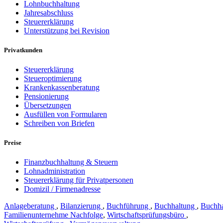
Lohnbuchhaltung
Jahresabschluss
Steuererklärung
Unterstützung bei Revision
Privatkunden
Steuererklärung
Steueroptimierung
Krankenkassenberatung
Pensionierung
Übersetzungen
Ausfüllen von Formularen
Schreiben von Briefen
Preise
Finanzbuchhaltung & Steuern
Lohnadministration
Steuererklärung für Privatpersonen
Domizil / Firmenadresse
Anlageberatung
,
Bilanzierung
,
Buchführung
,
Buchhaltung
,
Buchha
Familienunternehme Nachfolge
,
Wirtschaftsprüfungsbüro
,