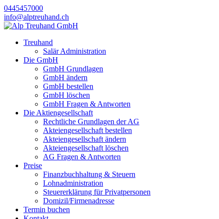
0445457000
info@alptreuhand.ch
Treuhand
Salär Administration
Die GmbH
GmbH Grundlagen
GmbH ändern
GmbH bestellen
GmbH löschen
GmbH Fragen & Antworten
Die Aktiengesellschaft
Rechtliche Grundlagen der AG
Akteiengesellschaft bestellen
Akteiengesellschaft ändern
Akteiengesellschaft löschen
AG Fragen & Antworten
Preise
Finanzbuchhaltung & Steuern
Lohnadministration
Steuererklärung für Privatpersonen
Domizil/Firmenadresse
Termin buchen
Kontakt