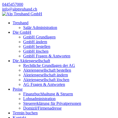
0445457000
info@alptreuhand.ch
Treuhand
Salär Administration
Die GmbH
GmbH Grundlagen
GmbH ändern
GmbH bestellen
GmbH löschen
GmbH Fragen & Antworten
Die Aktiengesellschaft
Rechtliche Grundlagen der AG
Akteiengesellschaft bestellen
Akteiengesellschaft ändern
Akteiengesellschaft löschen
AG Fragen & Antworten
Preise
Finanzbuchhaltung & Steuern
Lohnadministration
Steuererklärung für Privatpersonen
Domizil/Firmenadresse
Termin buchen
Kontakt