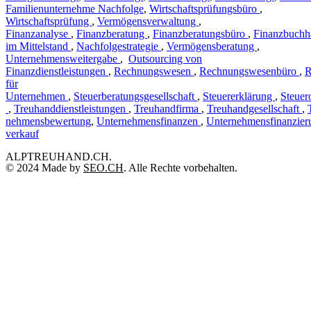
Familienunternehme Nachfolge
,
Wirtschaftsprüfungsbüro
,
Wirtschaftsprüfung
,
Vermögensverwaltung
,
Finanzanalyse
,
Finanzberatung
,
Finanzberatungsbüro
,
Finanzbuchh
im Mittelstand
,
Nachfolgestrategie
,
Vermögensberatung
,
Unternehmensweitergabe
,
Outsourcing von
Finanzdienstleistungen
,
Rechnungswesen
,
Rechnungswesenbüro
,
R
für
Unternehmen
,
Steuerberatungsgesellschaft
,
Steuererklärung
,
Steuer
,
Treuhanddienstleistungen
,
Treuhandfirma
,
Treuhandgesellschaft
,
nehmensbewertung
,
Unternehmensfinanzen
,
Unternehmensfinanzier
verkauf
ALPTREUHAND.CH.
© 2024 Made by
SEO.CH
. Alle Rechte vorbehalten.