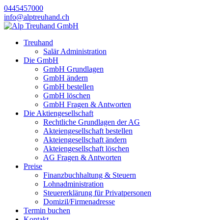
0445457000
info@alptreuhand.ch
Treuhand
Salär Administration
Die GmbH
GmbH Grundlagen
GmbH ändern
GmbH bestellen
GmbH löschen
GmbH Fragen & Antworten
Die Aktiengesellschaft
Rechtliche Grundlagen der AG
Akteiengesellschaft bestellen
Akteiengesellschaft ändern
Akteiengesellschaft löschen
AG Fragen & Antworten
Preise
Finanzbuchhaltung & Steuern
Lohnadministration
Steuererklärung für Privatpersonen
Domizil/Firmenadresse
Termin buchen
Kontakt