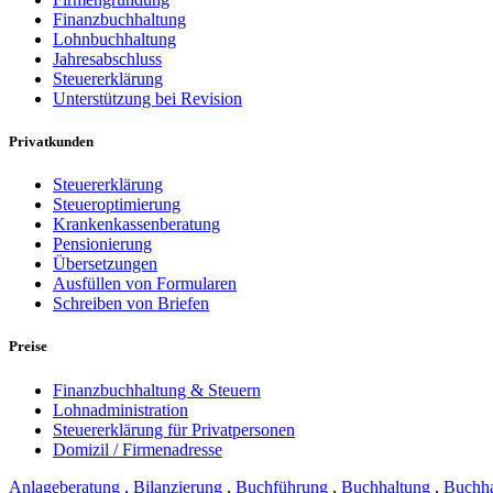
Finanzbuchhaltung
Lohnbuchhaltung
Jahresabschluss
Steuererklärung
Unterstützung bei Revision
Privatkunden
Steuererklärung
Steueroptimierung
Krankenkassenberatung
Pensionierung
Übersetzungen
Ausfüllen von Formularen
Schreiben von Briefen
Preise
Finanzbuchhaltung & Steuern
Lohnadministration
Steuererklärung für Privatpersonen
Domizil / Firmenadresse
Anlageberatung
,
Bilanzierung
,
Buchführung
,
Buchhaltung
,
Buchha