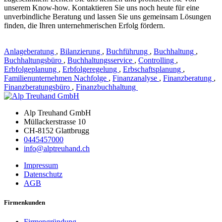
unserem Know-how. Kontaktieren Sie uns noch heute für eine
unverbindliche Beratung und lassen Sie uns gemeinsam Lösungen
finden, die Ihren unternehmerischen Erfolg fördern.
Anlageberatung
,
Bilanzierung
,
Buchführung
,
Buchhaltung
,
Buchhaltungsbüro
,
Buchhaltungsservice
,
Controlling
,
Erbfolgeplanung
,
Erbfolgeregelung
,
Erbschaftsplanung
,
Familienunternehmen Nachfolge
,
Finanzanalyse
,
Finanzberatung
,
Finanzberatungsbüro
,
Finanzbuchhaltung
Alp Treuhand GmbH
Müllackerstrasse 10
CH-8152 Glattbrugg
0445457000
info@alptreuhand.ch
Impressum
Datenschutz
AGB
Firmenkunden
Firmengründung