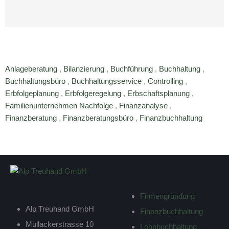
Anlageberatung
,
Bilanzierung
,
Buchführung
,
Buchhaltung
,
Buchhaltungsbüro
,
Buchhaltungsservice
,
Controlling
,
Erbfolgeplanung
,
Erbfolgeregelung
,
Erbschaftsplanung
,
Familienunternehmen Nachfolge
,
Finanzanalyse
,
Finanzberatung
,
Finanzberatungsbüro
,
Finanzbuchhaltung
FIRMENKUNDEN
Firmengründung
Alp Treuhand GmbH
Finanzbuchhaltung
Müllackerstrasse 10
Lohnbuchhaltung