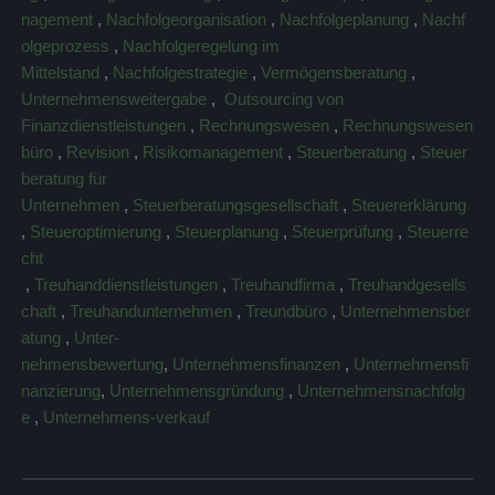
nagement
,
Nachfolgeorganisation
,
Nachfolgeplanung
,
Nachf
olgeprozess
,
Nachfolgeregelung im
Mittelstand
,
Nachfolgestrategie
,
Vermögensberatung
,
Unternehmensweitergabe
,
Outsourcing von
Finanzdienstleistungen
,
Rechnungswesen
,
Rechnungswesen
büro
,
Revision
,
Risikomanagement
,
Steuerberatung
,
Steuer
beratung für
Unternehmen
,
Steuerberatungsgesellschaft
,
Steuererklärung
,
Steueroptimierung
,
Steuerplanung
,
Steuerprüfung
,
Steuerre
cht
,
Treuhanddienstleistungen
,
Treuhandfirma
,
Treuhandgesells
chaft
,
Treuhandunternehmen
,
Treundbüro
,
Unternehmensber
atung
,
Unter-
nehmensbewertung
,
Unternehmensfinanzen
,
Unternehmensfi
nanzierung
,
Unternehmensgründung
,
Unternehmensnachfolg
e
,
Unternehmens-verkauf