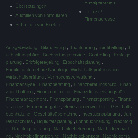
Privatpersonen
Übersetzungen
Domizil /
Ausfüllen von Formularen
Firmenadresse
Schreiben von Briefen
Anlageberatung
,
Bilanzierung
,
Buchführung
,
Buchhaltung
,
B
uchhaltungsbüro
,
Buchhaltungsservice
,
Controlling
,
Erbfolge
planung
,
Erbfolgeregelung
,
Erbschaftsplanung
,
Familienunternehme Nachfolge
,
Wirtschaftsprüfungsbüro
,
Wirtschaftsprüfung
,
Vermögensverwaltung
,
Finanzanalyse
,
Finanzberatung
,
Finanzberatungsbüro
,
Finan
zbuchhaltung
,
Finanzcontrolling
,
Finanzdienstleistungsbüro
,
Finanzmanagement
,
Finanzplanung
,
Finanzreporting
,
Finanz
strategie
,
Firmenübergabe
,
Generationenwechsel
,
Geschäfts
buchhaltung
,
Geschäftsübernahme
,
Investitionsplanung
,
Jah
resabschluss
,
Liquiditätsplanung
,
Lohnbuchhaltung
,
Nachfolg
e
,
Nachfolgeberatung
,
Nachfolgebetreuung
,
Nachfolgecoachi
ng
,
Nachfolgefinanzierung
,
Nachfolgekonzept
,
Nachfolgema