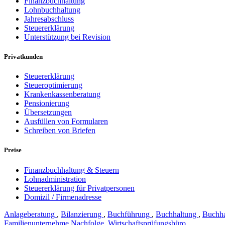
Finanzbuchhaltung
Lohnbuchhaltung
Jahresabschluss
Steuererklärung
Unterstützung bei Revision
Privatkunden
Steuererklärung
Steueroptimierung
Krankenkassenberatung
Pensionierung
Übersetzungen
Ausfüllen von Formularen
Schreiben von Briefen
Preise
Finanzbuchhaltung & Steuern
Lohnadministration
Steuererklärung für Privatpersonen
Domizil / Firmenadresse
Anlageberatung
,
Bilanzierung
,
Buchführung
,
Buchhaltung
,
Buchha
Familienunternehme Nachfolge
,
Wirtschaftsprüfungsbüro
,