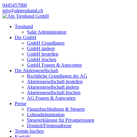
0445457000
info@alptreuhand.ch
Treuhand
Salär Administration
Die GmbH
GmbH Grundlagen
GmbH ändern
GmbH bestellen
GmbH löschen
GmbH Fragen & Antworten
Die Aktiengesellschaft
Rechtliche Grundlagen der AG
Akteiengesellschaft bestellen
Akteiengesellschaft ändern
Akteiengesellschaft löschen
AG Fragen & Antworten
Preise
Finanzbuchhaltung & Steuern
Lohnadministration
Steuererklärung für Privatpersonen
Domizil/Firmenadresse
Termin buchen
Kontakt