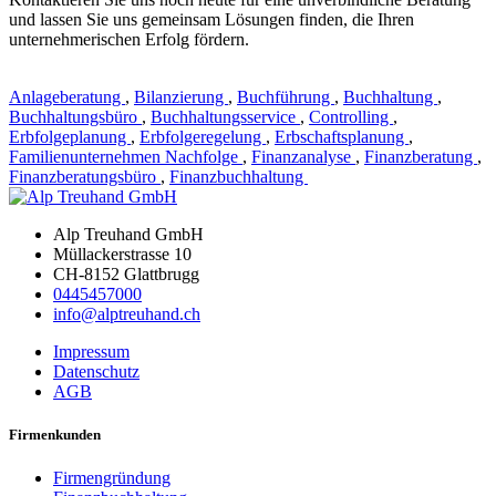
und lassen Sie uns gemeinsam Lösungen finden, die Ihren
unternehmerischen Erfolg fördern.
Anlageberatung
,
Bilanzierung
,
Buchführung
,
Buchhaltung
,
Buchhaltungsbüro
,
Buchhaltungsservice
,
Controlling
,
Erbfolgeplanung
,
Erbfolgeregelung
,
Erbschaftsplanung
,
Familienunternehmen Nachfolge
,
Finanzanalyse
,
Finanzberatung
,
Finanzberatungsbüro
,
Finanzbuchhaltung
Alp Treuhand GmbH
Müllackerstrasse 10
CH-8152 Glattbrugg
0445457000
info@alptreuhand.ch
Impressum
Datenschutz
AGB
Firmenkunden
Firmengründung