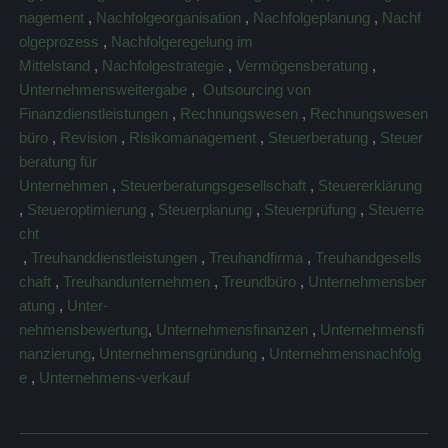
nagement
,
Nachfolgeorganisation
,
Nachfolgeplanung
,
Nachf
olgeprozess
,
Nachfolgeregelung im
Mittelstand
,
Nachfolgestrategie
,
Vermögensberatung
,
Unternehmensweitergabe
,
Outsourcing von
Finanzdienstleistungen
,
Rechnungswesen
,
Rechnungswesen
büro
,
Revision
,
Risikomanagement
,
Steuerberatung
,
Steuer
beratung für
Unternehmen
,
Steuerberatungsgesellschaft
,
Steuererklärung
,
Steueroptimierung
,
Steuerplanung
,
Steuerprüfung
,
Steuerre
cht
,
Treuhanddienstleistungen
,
Treuhandfirma
,
Treuhandgesells
chaft
,
Treuhandunternehmen
,
Treundbüro
,
Unternehmensber
atung
,
Unter-
nehmensbewertung
,
Unternehmensfinanzen
,
Unternehmensfi
nanzierung
,
Unternehmensgründung
,
Unternehmensnachfolg
e
,
Unternehmens-verkauf