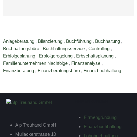
Anlageberatung
,
Bilanzierung
,
Buchführung
,
Buchhaltung
,
Buchhaltungsbüro
,
Buchhaltungsservice
,
Controlling
,
Erbfolgeplanung
,
Erbfolgeregelung
,
Erbschaftsplanung
,
Familienunternehmen Nachfolge
,
Finanzanalyse
,
Finanzberatung
,
Finanzberatungsbüro
,
Finanzbuchhaltung
FIRMENKUNDEN
Firmengründung
Alp Treuhand GmbH
Finanzbuchhaltung
Müllackerstrasse 10
Lohnbuchhaltung