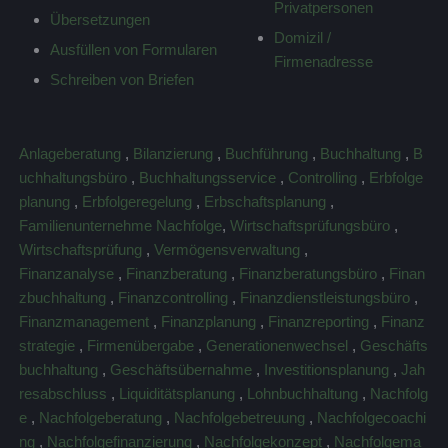
Privatpersonen
Übersetzungen
Domizil /
Ausfüllen von Formularen
Firmenadresse
Schreiben von Briefen
Anlageberatung
,
Bilanzierung
,
Buchführung
,
Buchhaltung
,
B
uchhaltungsbüro
,
Buchhaltungsservice
,
Controlling
,
Erbfolge
planung
,
Erbfolgeregelung
,
Erbschaftsplanung
,
Familienunternehme Nachfolge
,
Wirtschaftsprüfungsbüro
,
Wirtschaftsprüfung
,
Vermögensverwaltung
,
Finanzanalyse
,
Finanzberatung
,
Finanzberatungsbüro
,
Finan
zbuchhaltung
,
Finanzcontrolling
,
Finanzdienstleistungsbüro
,
Finanzmanagement
,
Finanzplanung
,
Finanzreporting
,
Finanz
strategie
,
Firmenübergabe
,
Generationenwechsel
,
Geschäfts
buchhaltung
,
Geschäftsübernahme
,
Investitionsplanung
,
Jah
resabschluss
,
Liquiditätsplanung
,
Lohnbuchhaltung
,
Nachfolg
e
,
Nachfolgeberatung
,
Nachfolgebetreuung
,
Nachfolgecoachi
ng
,
Nachfolgefinanzierung
,
Nachfolgekonzept
,
Nachfolgema