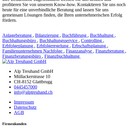
profitieren Sie von unserem Know-how. Kontaktieren Sie uns noch
heute für eine unverbindliche Beratung und lassen Sie uns
gemeinsam Lösungen finden, die Ihren unternehmerischen Erfolg
fördern.
Anlageberatung
,
Bilanzierung
,
Buchführung
,
Buchhaltung
,
Buchhaltungsbüro
,
Buchhaltungsservice
,
Controlling
,
Erbfolgeplanung
,
Erbfolgeregelung
,
Erbschaftsplanung
,
Familienunternehmen Nachfolge
,
Finanzanalyse
,
Finanzberatung
,
Finanzberatungsbüro
,
Finanzbuchhaltung
Alp Treuhand GmbH
Müllackerstrasse 10
CH-8152 Glattbrugg
0445457000
info@alptreuhand.ch
Impressum
Datenschutz
AGB
Firmenkunden