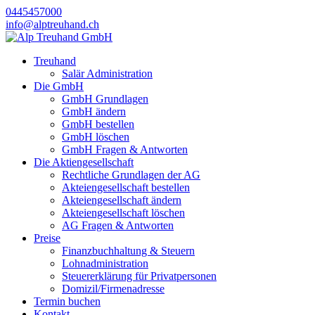
0445457000
info@alptreuhand.ch
Treuhand
Salär Administration
Die GmbH
GmbH Grundlagen
GmbH ändern
GmbH bestellen
GmbH löschen
GmbH Fragen & Antworten
Die Aktiengesellschaft
Rechtliche Grundlagen der AG
Akteiengesellschaft bestellen
Akteiengesellschaft ändern
Akteiengesellschaft löschen
AG Fragen & Antworten
Preise
Finanzbuchhaltung & Steuern
Lohnadministration
Steuererklärung für Privatpersonen
Domizil/Firmenadresse
Termin buchen
Kontakt