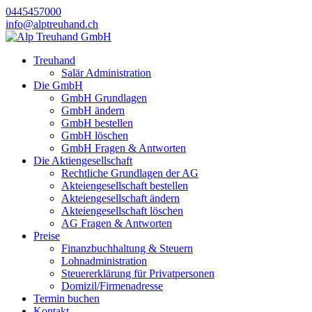
0445457000
info@alptreuhand.ch
Treuhand
Salär Administration
Die GmbH
GmbH Grundlagen
GmbH ändern
GmbH bestellen
GmbH löschen
GmbH Fragen & Antworten
Die Aktiengesellschaft
Rechtliche Grundlagen der AG
Akteiengesellschaft bestellen
Akteiengesellschaft ändern
Akteiengesellschaft löschen
AG Fragen & Antworten
Preise
Finanzbuchhaltung & Steuern
Lohnadministration
Steuererklärung für Privatpersonen
Domizil/Firmenadresse
Termin buchen
Kontakt