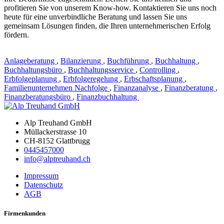
profitieren Sie von unserem Know-how. Kontaktieren Sie uns noch
heute für eine unverbindliche Beratung und lassen Sie uns
gemeinsam Lösungen finden, die Ihren unternehmerischen Erfolg
fördern.
Anlageberatung
,
Bilanzierung
,
Buchführung
,
Buchhaltung
,
Buchhaltungsbüro
,
Buchhaltungsservice
,
Controlling
,
Erbfolgeplanung
,
Erbfolgeregelung
,
Erbschaftsplanung
,
Familienunternehmen Nachfolge
,
Finanzanalyse
,
Finanzberatung
,
Finanzberatungsbüro
,
Finanzbuchhaltung
Alp Treuhand GmbH
Müllackerstrasse 10
CH-8152 Glattbrugg
0445457000
info@alptreuhand.ch
Impressum
Datenschutz
AGB
Firmenkunden