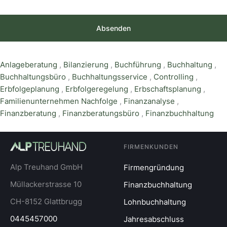
Absenden
Anlageberatung
,
Bilanzierung
,
Buchführung
,
Buchhaltung
,
Buchhaltungsbüro
,
Buchhaltungsservice
,
Controlling
,
Erbfolgeplanung
,
Erbfolgeregelung
,
Erbschaftsplanung
,
Familienunternehmen Nachfolge
,
Finanzanalyse
,
Finanzberatung
,
Finanzberatungsbüro
,
Finanzbuchhaltung
FIRMENKUNDEN
Alp Treuhand GmbH
Firmengründung
Müllackerstrasse 10
Finanzbuchhaltung
CH-8152 Glattbrugg
Lohnbuchhaltung
0445457000
Jahresabschluss