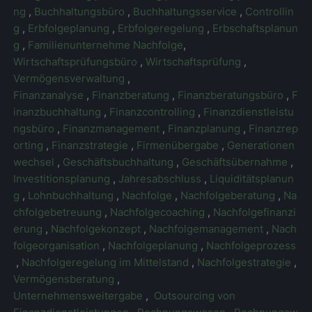
ng
,
Buchhaltungsbüro
,
Buchhaltungsservice
,
Controllin
g
,
Erbfolgeplanung
,
Erbfolgeregelung
,
Erbschaftsplanun
g
,
Familienunternehme Nachfolge
,
Wirtschaftsprüfungsbüro
,
Wirtschaftsprüfung
,
Vermögensverwaltung
,
Finanzanalyse
,
Finanzberatung
,
Finanzberatungsbüro
,
F
inanzbuchhaltung
,
Finanzcontrolling
,
Finanzdienstleistu
ngsbüro
,
Finanzmanagement
,
Finanzplanung
,
Finanzrep
orting
,
Finanzstrategie
,
Firmenübergabe
,
Generationen
wechsel
,
Geschäftsbuchhaltung
,
Geschäftsübernahme
,
Investitionsplanung
,
Jahresabschluss
,
Liquiditätsplanun
g
,
Lohnbuchhaltung
,
Nachfolge
,
Nachfolgeberatung
,
Na
chfolgebetreuung
,
Nachfolgecoaching
,
Nachfolgefinanzi
erung
,
Nachfolgekonzept
,
Nachfolgemanagement
,
Nach
folgeorganisation
,
Nachfolgeplanung
,
Nachfolgeprozess
,
Nachfolgeregelung im Mittelstand
,
Nachfolgestrategie
,
Vermögensberatung
,
Unternehmensweitergabe
,
Outsourcing von