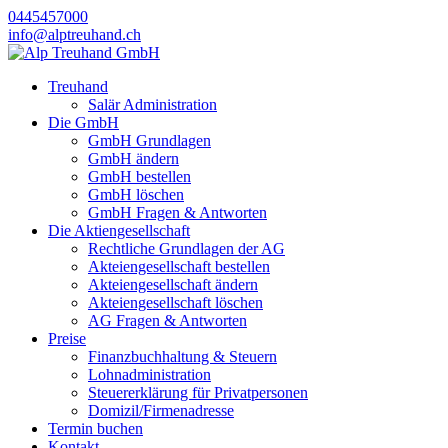
0445457000
info@alptreuhand.ch
Treuhand
Salär Administration
Die GmbH
GmbH Grundlagen
GmbH ändern
GmbH bestellen
GmbH löschen
GmbH Fragen & Antworten
Die Aktiengesellschaft
Rechtliche Grundlagen der AG
Akteiengesellschaft bestellen
Akteiengesellschaft ändern
Akteiengesellschaft löschen
AG Fragen & Antworten
Preise
Finanzbuchhaltung & Steuern
Lohnadministration
Steuererklärung für Privatpersonen
Domizil/Firmenadresse
Termin buchen
Kontakt