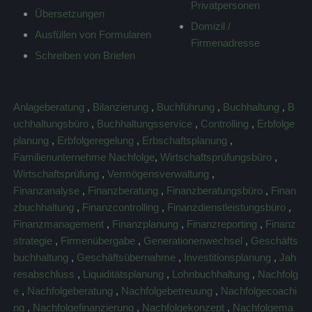
Privatpersonen
Übersetzungen
Domizil /
Ausfüllen von Formularen
Firmenadresse
Schreiben von Briefen
Anlageberatung
,
Bilanzierung
,
Buchführung
,
Buchhaltung
,
B
uchhaltungsbüro
,
Buchhaltungsservice
,
Controlling
,
Erbfolge
planung
,
Erbfolgeregelung
,
Erbschaftsplanung
,
Familienunternehme Nachfolge
,
Wirtschaftsprüfungsbüro
,
Wirtschaftsprüfung
,
Vermögensverwaltung
,
Finanzanalyse
,
Finanzberatung
,
Finanzberatungsbüro
,
Finan
zbuchhaltung
,
Finanzcontrolling
,
Finanzdienstleistungsbüro
,
Finanzmanagement
,
Finanzplanung
,
Finanzreporting
,
Finanz
strategie
,
Firmenübergabe
,
Generationenwechsel
,
Geschäfts
buchhaltung
,
Geschäftsübernahme
,
Investitionsplanung
,
Jah
resabschluss
,
Liquiditätsplanung
,
Lohnbuchhaltung
,
Nachfolg
e
,
Nachfolgeberatung
,
Nachfolgebetreuung
,
Nachfolgecoachi
ng
,
Nachfolgefinanzierung
,
Nachfolgekonzept
,
Nachfolgema