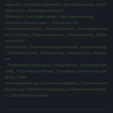
nagement
,
Nachfolgeorganisation
,
Nachfolgeplanung
,
Nachf
olgeprozess
,
Nachfolgeregelung im
Mittelstand
,
Nachfolgestrategie
,
Vermögensberatung
,
Unternehmensweitergabe
,
Outsourcing von
Finanzdienstleistungen
,
Rechnungswesen
,
Rechnungswesen
büro
,
Revision
,
Risikomanagement
,
Steuerberatung
,
Steuer
beratung für
Unternehmen
,
Steuerberatungsgesellschaft
,
Steuererklärung
,
Steueroptimierung
,
Steuerplanung
,
Steuerprüfung
,
Steuerre
cht
,
Treuhanddienstleistungen
,
Treuhandfirma
,
Treuhandgesells
chaft
,
Treuhandunternehmen
,
Treundbüro
,
Unternehmensber
atung
,
Unter-
nehmensbewertung
,
Unternehmensfinanzen
,
Unternehmensfi
nanzierung
,
Unternehmensgründung
,
Unternehmensnachfolg
e
,
Unternehmens-verkauf