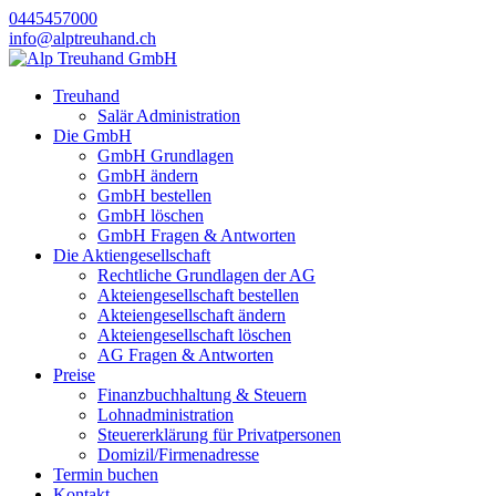
0445457000
info@alptreuhand.ch
Treuhand
Salär Administration
Die GmbH
GmbH Grundlagen
GmbH ändern
GmbH bestellen
GmbH löschen
GmbH Fragen & Antworten
Die Aktiengesellschaft
Rechtliche Grundlagen der AG
Akteiengesellschaft bestellen
Akteiengesellschaft ändern
Akteiengesellschaft löschen
AG Fragen & Antworten
Preise
Finanzbuchhaltung & Steuern
Lohnadministration
Steuererklärung für Privatpersonen
Domizil/Firmenadresse
Termin buchen
Kontakt