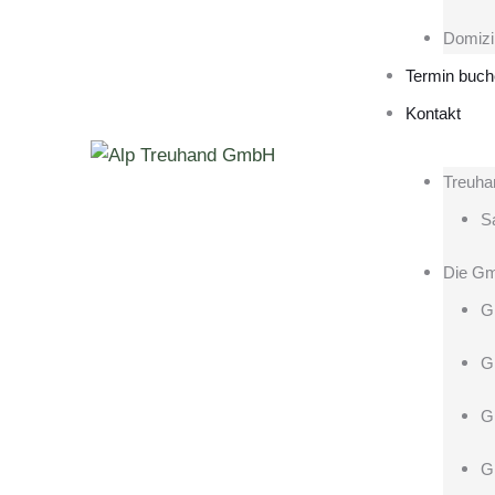
Domizi
Termin buc
Kontakt
Treuha
Sa
Die G
G
G
G
G