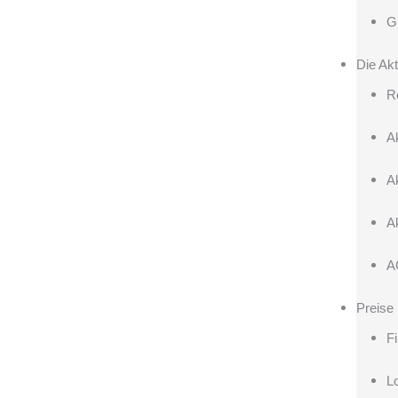
G
Die Akt
R
A
A
A
A
Preise
F
L