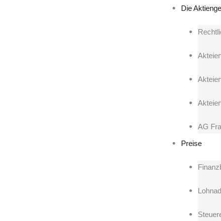
Die Aktienge
Rechtl
Akteien
Akteie
Akteie
AG Fra
Preise
Finanz
Lohnad
Steuere