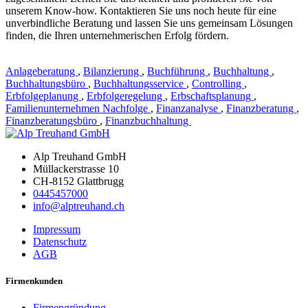
unserem Know-how. Kontaktieren Sie uns noch heute für eine
unverbindliche Beratung und lassen Sie uns gemeinsam Lösungen
finden, die Ihren unternehmerischen Erfolg fördern.
Anlageberatung
,
Bilanzierung
,
Buchführung
,
Buchhaltung
,
Buchhaltungsbüro
,
Buchhaltungsservice
,
Controlling
,
Erbfolgeplanung
,
Erbfolgeregelung
,
Erbschaftsplanung
,
Familienunternehmen Nachfolge
,
Finanzanalyse
,
Finanzberatung
,
Finanzberatungsbüro
,
Finanzbuchhaltung
Alp Treuhand GmbH
Müllackerstrasse 10
CH-8152 Glattbrugg
0445457000
info@alptreuhand.ch
Impressum
Datenschutz
AGB
Firmenkunden
Firmengründung