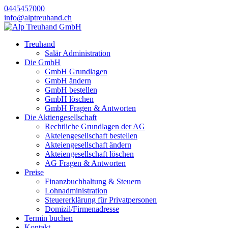
0445457000
info@alptreuhand.ch
Treuhand
Salär Administration
Die GmbH
GmbH Grundlagen
GmbH ändern
GmbH bestellen
GmbH löschen
GmbH Fragen & Antworten
Die Aktiengesellschaft
Rechtliche Grundlagen der AG
Akteiengesellschaft bestellen
Akteiengesellschaft ändern
Akteiengesellschaft löschen
AG Fragen & Antworten
Preise
Finanzbuchhaltung & Steuern
Lohnadministration
Steuererklärung für Privatpersonen
Domizil/Firmenadresse
Termin buchen
Kontakt