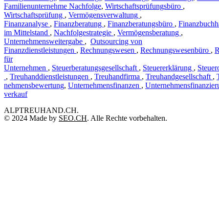
Familienunternehme Nachfolge
,
Wirtschaftsprüfungsbüro
,
Wirtschaftsprüfung
,
Vermögensverwaltung
,
Finanzanalyse
,
Finanzberatung
,
Finanzberatungsbüro
,
Finanzbuchh
im Mittelstand
,
Nachfolgestrategie
,
Vermögensberatung
,
Unternehmensweitergabe
,
Outsourcing von
Finanzdienstleistungen
,
Rechnungswesen
,
Rechnungswesenbüro
,
R
für
Unternehmen
,
Steuerberatungsgesellschaft
,
Steuererklärung
,
Steuer
,
Treuhanddienstleistungen
,
Treuhandfirma
,
Treuhandgesellschaft
,
nehmensbewertung
,
Unternehmensfinanzen
,
Unternehmensfinanzier
verkauf
ALPTREUHAND.CH.
© 2024 Made by
SEO.CH
. Alle Rechte vorbehalten.