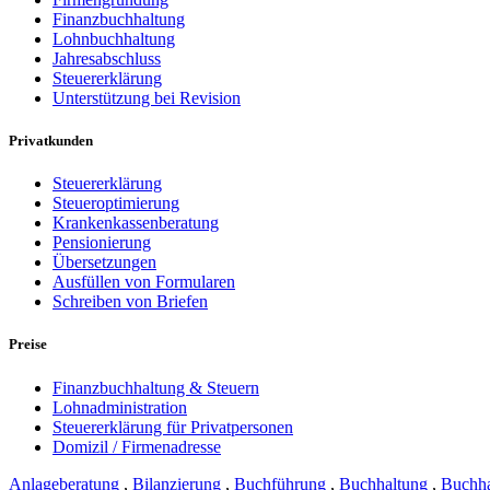
Finanzbuchhaltung
Lohnbuchhaltung
Jahresabschluss
Steuererklärung
Unterstützung bei Revision
Privatkunden
Steuererklärung
Steueroptimierung
Krankenkassenberatung
Pensionierung
Übersetzungen
Ausfüllen von Formularen
Schreiben von Briefen
Preise
Finanzbuchhaltung & Steuern
Lohnadministration
Steuererklärung für Privatpersonen
Domizil / Firmenadresse
Anlageberatung
,
Bilanzierung
,
Buchführung
,
Buchhaltung
,
Buchha