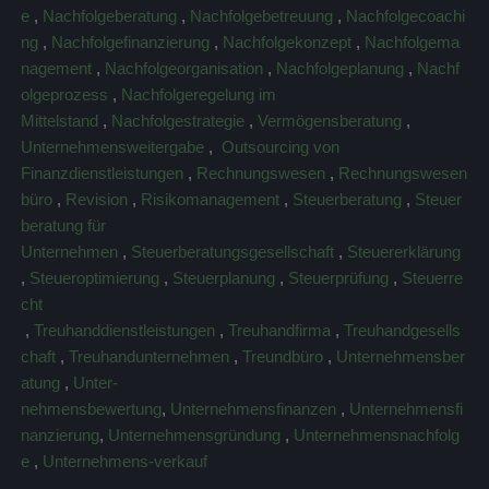
e
,
Nachfolgeberatung
,
Nachfolgebetreuung
,
Nachfolgecoachi
ng
,
Nachfolgefinanzierung
,
Nachfolgekonzept
,
Nachfolgema
nagement
,
Nachfolgeorganisation
,
Nachfolgeplanung
,
Nachf
olgeprozess
,
Nachfolgeregelung im
Mittelstand
,
Nachfolgestrategie
,
Vermögensberatung
,
Unternehmensweitergabe
,
Outsourcing von
Finanzdienstleistungen
,
Rechnungswesen
,
Rechnungswesen
büro
,
Revision
,
Risikomanagement
,
Steuerberatung
,
Steuer
beratung für
Unternehmen
,
Steuerberatungsgesellschaft
,
Steuererklärung
,
Steueroptimierung
,
Steuerplanung
,
Steuerprüfung
,
Steuerre
cht
,
Treuhanddienstleistungen
,
Treuhandfirma
,
Treuhandgesells
chaft
,
Treuhandunternehmen
,
Treundbüro
,
Unternehmensber
atung
,
Unter-
nehmensbewertung
,
Unternehmensfinanzen
,
Unternehmensfi
nanzierung
,
Unternehmensgründung
,
Unternehmensnachfolg
e
,
Unternehmens-verkauf