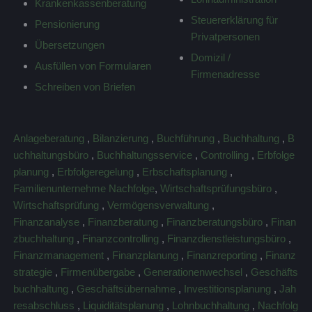
Krankenkassenberatung
Steuererklärung für
Pensionierung
Privatpersonen
Übersetzungen
Domizil /
Ausfüllen von Formularen
Firmenadresse
Schreiben von Briefen
Anlageberatung
,
Bilanzierung
,
Buchführung
,
Buchhaltung
,
B
uchhaltungsbüro
,
Buchhaltungsservice
,
Controlling
,
Erbfolge
planung
,
Erbfolgeregelung
,
Erbschaftsplanung
,
Familienunternehme Nachfolge
,
Wirtschaftsprüfungsbüro
,
Wirtschaftsprüfung
,
Vermögensverwaltung
,
Finanzanalyse
,
Finanzberatung
,
Finanzberatungsbüro
,
Finan
zbuchhaltung
,
Finanzcontrolling
,
Finanzdienstleistungsbüro
,
Finanzmanagement
,
Finanzplanung
,
Finanzreporting
,
Finanz
strategie
,
Firmenübergabe
,
Generationenwechsel
,
Geschäfts
buchhaltung
,
Geschäftsübernahme
,
Investitionsplanung
,
Jah
resabschluss
,
Liquiditätsplanung
,
Lohnbuchhaltung
,
Nachfolg