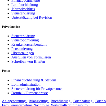
Finanzbuchhaltung
Lohnbuchhaltung
Jahresabschluss
Steuererklärung
Unterstützung bei Revision
Privatkunden
Steuererklärung
Steueroptimierung
Krankenkassenberatung
Pensionierung
Übersetzungen
Ausfüllen von Formularen
Schreiben von Briefen
Preise
Finanzbuchhaltung & Steuern
Lohnadministration
Steuererklärung für Privatpersonen
Domizil / Firmenadresse
Anlageberatung
,
Bilanzierung
,
Buchführung
,
Buchhaltung
,
Buchha
Familienunternehme Nachfolge
,
Wirtschaftsprüfungsbüro
,