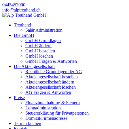
0445457000
info@alptreuhand.ch
Treuhand
Salär Administration
Die GmbH
GmbH Grundlagen
GmbH ändern
GmbH bestellen
GmbH löschen
GmbH Fragen & Antworten
Die Aktiengesellschaft
Rechtliche Grundlagen der AG
Akteiengesellschaft bestellen
Akteiengesellschaft ändern
Akteiengesellschaft löschen
AG Fragen & Antworten
Preise
Finanzbuchhaltung & Steuern
Lohnadministration
Steuererklärung für Privatpersonen
Domizil/Firmenadresse
Termin buchen
Kontakt