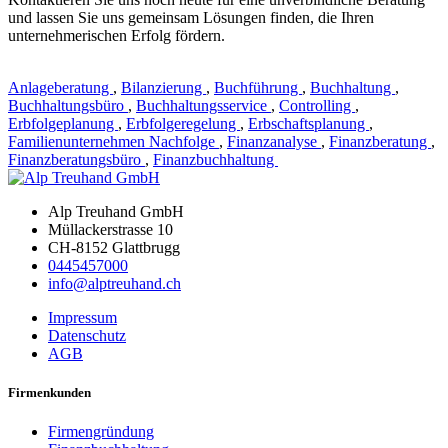
und lassen Sie uns gemeinsam Lösungen finden, die Ihren
unternehmerischen Erfolg fördern.
Anlageberatung
,
Bilanzierung
,
Buchführung
,
Buchhaltung
,
Buchhaltungsbüro
,
Buchhaltungsservice
,
Controlling
,
Erbfolgeplanung
,
Erbfolgeregelung
,
Erbschaftsplanung
,
Familienunternehmen Nachfolge
,
Finanzanalyse
,
Finanzberatung
,
Finanzberatungsbüro
,
Finanzbuchhaltung
Alp Treuhand GmbH
Müllackerstrasse 10
CH-8152 Glattbrugg
0445457000
info@alptreuhand.ch
Impressum
Datenschutz
AGB
Firmenkunden
Firmengründung