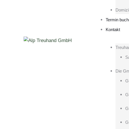
Domizi
Termin buc
Kontakt
Treuha
Sa
Die G
G
G
G
G