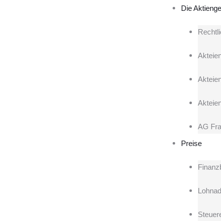
Die Aktienge
Rechtl
Akteien
Akteie
Akteie
AG Fra
Preise
Finanz
Lohnad
Steuere