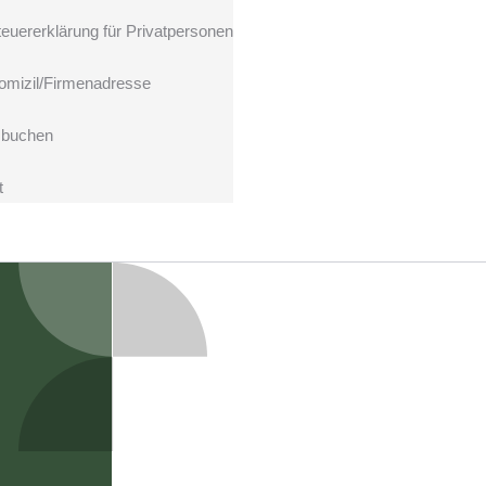
teuererklärung für Privatpersonen
omizil/Firmenadresse
 buchen
t