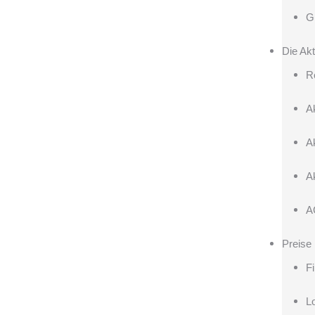
G
Die Akt
R
A
A
A
A
Preise
F
L