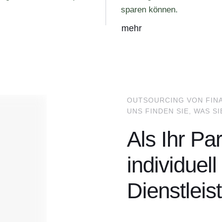
sparen können.
mehr
OUTSOURCING VON FINA
UNS FINDEN SIE, WAS S
Als Ihr Pa
individuel
Dienstleis