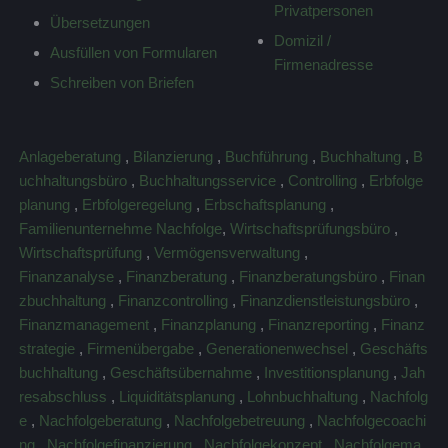
Privatpersonen
Übersetzungen
Domizil /
Ausfüllen von Formularen
Firmenadresse
Schreiben von Briefen
Anlageberatung
,
Bilanzierung
,
Buchführung
,
Buchhaltung
,
B
uchhaltungsbüro
,
Buchhaltungsservice
,
Controlling
,
Erbfolge
planung
,
Erbfolgeregelung
,
Erbschaftsplanung
,
Familienunternehme Nachfolge
,
Wirtschaftsprüfungsbüro
,
Wirtschaftsprüfung
,
Vermögensverwaltung
,
Finanzanalyse
,
Finanzberatung
,
Finanzberatungsbüro
,
Finan
zbuchhaltung
,
Finanzcontrolling
,
Finanzdienstleistungsbüro
,
Finanzmanagement
,
Finanzplanung
,
Finanzreporting
,
Finanz
strategie
,
Firmenübergabe
,
Generationenwechsel
,
Geschäfts
buchhaltung
,
Geschäftsübernahme
,
Investitionsplanung
,
Jah
resabschluss
,
Liquiditätsplanung
,
Lohnbuchhaltung
,
Nachfolg
e
,
Nachfolgeberatung
,
Nachfolgebetreuung
,
Nachfolgecoachi
ng
,
Nachfolgefinanzierung
,
Nachfolgekonzept
,
Nachfolgema