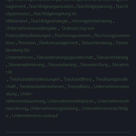
nagement
,
Nachfolgeorganisation
,
Nachfolgeplanung
,
Nachf
olgeprozess
,
Nachfolgeregelung im
Mittelstand
,
Nachfolgestrategie
,
Vermögensberatung
,
Unternehmensweitergabe
,
Outsourcing von
Finanzdienstleistungen
,
Rechnungswesen
,
Rechnungswesen
büro
,
Revision
,
Risikomanagement
,
Steuerberatung
,
Steuer
beratung für
Unternehmen
,
Steuerberatungsgesellschaft
,
Steuererklärung
,
Steueroptimierung
,
Steuerplanung
,
Steuerprüfung
,
Steuerre
cht
,
Treuhanddienstleistungen
,
Treuhandfirma
,
Treuhandgesells
chaft
,
Treuhandunternehmen
,
Treundbüro
,
Unternehmensber
atung
,
Unter-
nehmensbewertung
,
Unternehmensfinanzen
,
Unternehmensfi
nanzierung
,
Unternehmensgründung
,
Unternehmensnachfolg
e
,
Unternehmens-verkauf