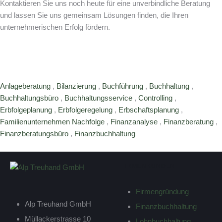
Kontaktieren Sie uns noch heute für eine unverbindliche Beratung
und lassen Sie uns gemeinsam Lösungen finden, die Ihren
unternehmerischen Erfolg fördern.
Anlageberatung
,
Bilanzierung
,
Buchführung
,
Buchhaltung
,
Buchhaltungsbüro
,
Buchhaltungsservice
,
Controlling
,
Erbfolgeplanung
,
Erbfolgeregelung
,
Erbschaftsplanung
,
Familienunternehmen Nachfolge
,
Finanzanalyse
,
Finanzberatung
,
Finanzberatungsbüro
,
Finanzbuchhaltung
FIRMENKUNDEN
Firmengründung
Alp Treuhand GmbH
Finanzbuchhaltung
Müllackerstrasse 10
Lohnbuchhaltung