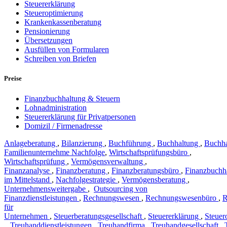
Steuererklärung
Steueroptimierung
Krankenkassenberatung
Pensionierung
Übersetzungen
Ausfüllen von Formularen
Schreiben von Briefen
Preise
Finanzbuchhaltung & Steuern
Lohnadministration
Steuererklärung für Privatpersonen
Domizil / Firmenadresse
Anlageberatung
,
Bilanzierung
,
Buchführung
,
Buchhaltung
,
Buchha
Familienunternehme Nachfolge
,
Wirtschaftsprüfungsbüro
,
Wirtschaftsprüfung
,
Vermögensverwaltung
,
Finanzanalyse
,
Finanzberatung
,
Finanzberatungsbüro
,
Finanzbuchh
im Mittelstand
,
Nachfolgestrategie
,
Vermögensberatung
,
Unternehmensweitergabe
,
Outsourcing von
Finanzdienstleistungen
,
Rechnungswesen
,
Rechnungswesenbüro
,
R
für
Unternehmen
,
Steuerberatungsgesellschaft
,
Steuererklärung
,
Steuer
,
Treuhanddienstleistungen
,
Treuhandfirma
,
Treuhandgesellschaft
,