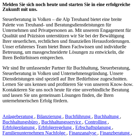
Melden Sie sich noch heute und starten Sie in eine erfolgreiche
Zukunft mit uns.
Steuerberatung in Volken – die Alp Treuhand bietet eine breite
Palette von Treuhand- und Beratungsdienstleistungen für
Unternehmen und Privatpersonen an. Mit unserem Engagement für
Qualität und Präzision unterstützen wir Sie bei der Bewältigung
Ihrer steuerlichen, rechtlichen und finanziellen Herausforderungen.
Unser erfahrenes Team bietet Ihnen Fachwissen und individuelle
Betreuung, um massgeschneiderte Lösungen zu entwickeln, die
Ihren Bedürfnissen entsprechen.
Wir sind Ihr umfassender Partner für Buchhaltung, Steuerberatung,
Steuerberatung in Volken und Unternehmensgründung. Unsere
Dienstleistungen sind speziell auf Ihre Bedürfnisse zugeschnitten.
Lernen Sie uns kennen und profitieren Sie von unserem Know-how.
Kontaktieren Sie uns noch heute für eine unverbindliche Beratung
und lassen Sie uns gemeinsam Lösungen finden, die Ihren
unternehmerischen Erfolg fördern.
Anlageberatung
,
Bilanzierung
,
Buchführung
,
Buchhaltung
,
Buchhaltungsbüro
,
Buchhaltungsservice
,
Controlling
,
Erbfolgeplanung
,
Erbfolgeregelung
,
Erbschaftsplanung
,
Familienunternehmen Nachfolge
,
Finanzanalyse
,
Finanzberatung
,