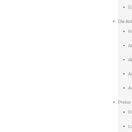
G
Die Akt
R
A
A
A
A
Preise
F
L