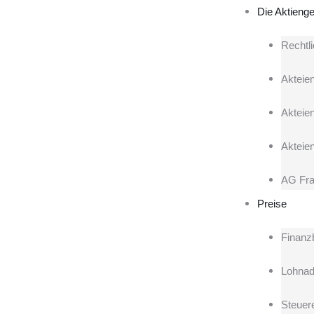
Die Aktienge
Rechtl
Akteien
Akteie
Akteie
AG Fra
Preise
Finanz
Lohnad
Steuere