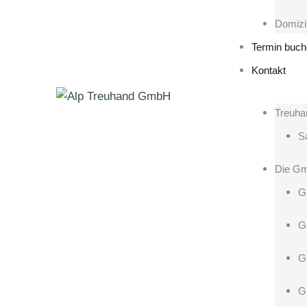
Domizi
Termin buc
Kontakt
Treuha
Sa
Die G
G
G
G
G