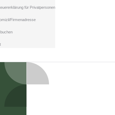
teuererklärung für Privatpersonen
omizil/Firmenadresse
 buchen
t