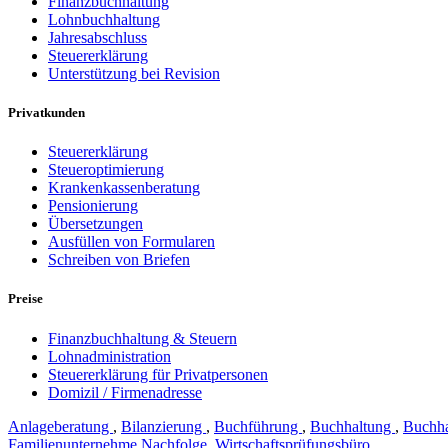
Finanzbuchhaltung
Lohnbuchhaltung
Jahresabschluss
Steuererklärung
Unterstützung bei Revision
Privatkunden
Steuererklärung
Steueroptimierung
Krankenkassenberatung
Pensionierung
Übersetzungen
Ausfüllen von Formularen
Schreiben von Briefen
Preise
Finanzbuchhaltung & Steuern
Lohnadministration
Steuererklärung für Privatpersonen
Domizil / Firmenadresse
Anlageberatung
,
Bilanzierung
,
Buchführung
,
Buchhaltung
,
Buchha
Familienunternehme Nachfolge
,
Wirtschaftsprüfungsbüro
,