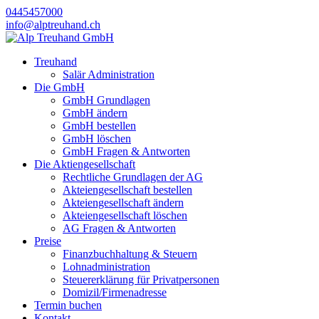
0445457000
info@alptreuhand.ch
Treuhand
Salär Administration
Die GmbH
GmbH Grundlagen
GmbH ändern
GmbH bestellen
GmbH löschen
GmbH Fragen & Antworten
Die Aktiengesellschaft
Rechtliche Grundlagen der AG
Akteiengesellschaft bestellen
Akteiengesellschaft ändern
Akteiengesellschaft löschen
AG Fragen & Antworten
Preise
Finanzbuchhaltung & Steuern
Lohnadministration
Steuererklärung für Privatpersonen
Domizil/Firmenadresse
Termin buchen
Kontakt