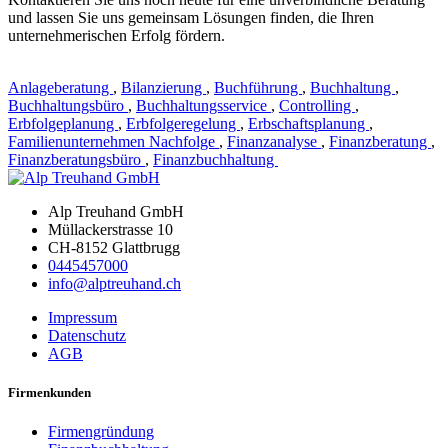
und lassen Sie uns gemeinsam Lösungen finden, die Ihren
unternehmerischen Erfolg fördern.
Anlageberatung
,
Bilanzierung
,
Buchführung
,
Buchhaltung
,
Buchhaltungsbüro
,
Buchhaltungsservice
,
Controlling
,
Erbfolgeplanung
,
Erbfolgeregelung
,
Erbschaftsplanung
,
Familienunternehmen Nachfolge
,
Finanzanalyse
,
Finanzberatung
,
Finanzberatungsbüro
,
Finanzbuchhaltung
Alp Treuhand GmbH
Müllackerstrasse 10
CH-8152 Glattbrugg
0445457000
info@alptreuhand.ch
Impressum
Datenschutz
AGB
Firmenkunden
Firmengründung