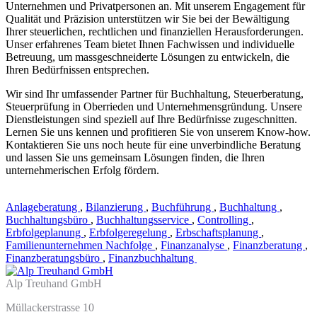
Unternehmen und Privatpersonen an. Mit unserem Engagement für
Qualität und Präzision unterstützen wir Sie bei der Bewältigung
Ihrer steuerlichen, rechtlichen und finanziellen Herausforderungen.
Unser erfahrenes Team bietet Ihnen Fachwissen und individuelle
Betreuung, um massgeschneiderte Lösungen zu entwickeln, die
Ihren Bedürfnissen entsprechen.
Wir sind Ihr umfassender Partner für Buchhaltung, Steuerberatung,
Steuerprüfung in Oberrieden und Unternehmensgründung. Unsere
Dienstleistungen sind speziell auf Ihre Bedürfnisse zugeschnitten.
Lernen Sie uns kennen und profitieren Sie von unserem Know-how.
Kontaktieren Sie uns noch heute für eine unverbindliche Beratung
und lassen Sie uns gemeinsam Lösungen finden, die Ihren
unternehmerischen Erfolg fördern.
Anlageberatung
,
Bilanzierung
,
Buchführung
,
Buchhaltung
,
Buchhaltungsbüro
,
Buchhaltungsservice
,
Controlling
,
Erbfolgeplanung
,
Erbfolgeregelung
,
Erbschaftsplanung
,
Familienunternehmen Nachfolge
,
Finanzanalyse
,
Finanzberatung
,
Finanzberatungsbüro
,
Finanzbuchhaltung
Alp Treuhand GmbH
Müllackerstrasse 10