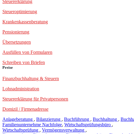
Steuererklärung
Steueroptimierung
Krankenkassenberatung
Pensionierung
Übersetzungen
Ausfüllen von Formularen
Schreiben von Briefen
Preise
Finanzbuchhaltung & Steuern
Lohnadministration
Steuererklärung für Privatpersonen
Domizil / Firmenadresse
Anlageberatung
,
Bilanzierung
,
Buchführung
,
Buchhaltung
,
Buchha
Familienunternehme Nachfolge
,
Wirtschaftsprüfungsbüro
,
Wirtschaftsprüfung
,
Vermögensverwaltung
,