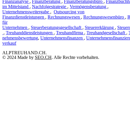
Finanzanalyse
,
Finanzberatung
,
Finanzberatungsbüro
,
Finanzbuchh
im Mittelstand
,
Nachfolgestrategie
,
Vermögensberatung
,
Unternehmensweitergabe
,
Outsourcing von
Finanzdienstleistungen
,
Rechnungswesen
,
Rechnungswesenbüro
,
R
für
Unternehmen
,
Steuerberatungsgesellschaft
,
Steuererklärung
,
Steuer
,
Treuhanddienstleistungen
,
Treuhandfirma
,
Treuhandgesellschaft
,
nehmensbewertung
,
Unternehmensfinanzen
,
Unternehmensfinanzier
verkauf
ALPTREUHAND.CH.
© 2024 Made by
SEO.CH
. Alle Rechte vorbehalten.