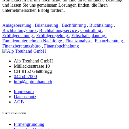
und lassen Sie uns gemeinsam Lösungen finden, die Ihren
unternehmerischen Erfolg fördern.
Anlageberatung
,
Bilanzierung
,
Buchführung
,
Buchhaltung
,
Buchhaltungsbüro
,
Buchhaltungsservice
,
Controlling
,
Erbfolgeplanung
,
Erbfolgeregelung
,
Erbschaftsplanung
,
Familienunternehmen Nachfolge
,
Finanzanalyse
,
Finanzberatung
,
Finanzberatungsbüro
,
Finanzbuchhaltung
Alp Treuhand GmbH
Müllackerstrasse 10
CH-8152 Glattbrugg
0445457000
info@alptreuhand.ch
Impressum
Datenschutz
AGB
Firmenkunden
Firmengründung