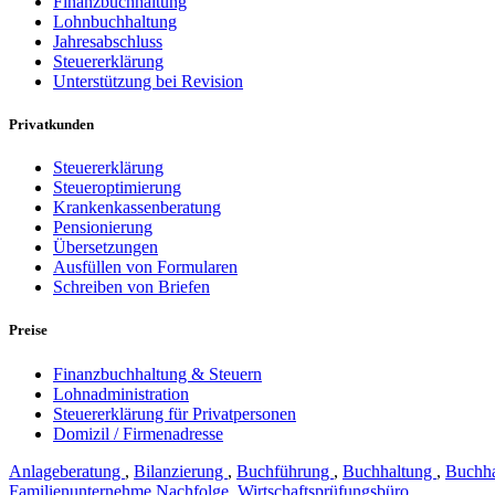
Finanzbuchhaltung
Lohnbuchhaltung
Jahresabschluss
Steuererklärung
Unterstützung bei Revision
Privatkunden
Steuererklärung
Steueroptimierung
Krankenkassenberatung
Pensionierung
Übersetzungen
Ausfüllen von Formularen
Schreiben von Briefen
Preise
Finanzbuchhaltung & Steuern
Lohnadministration
Steuererklärung für Privatpersonen
Domizil / Firmenadresse
Anlageberatung
,
Bilanzierung
,
Buchführung
,
Buchhaltung
,
Buchha
Familienunternehme Nachfolge
,
Wirtschaftsprüfungsbüro
,