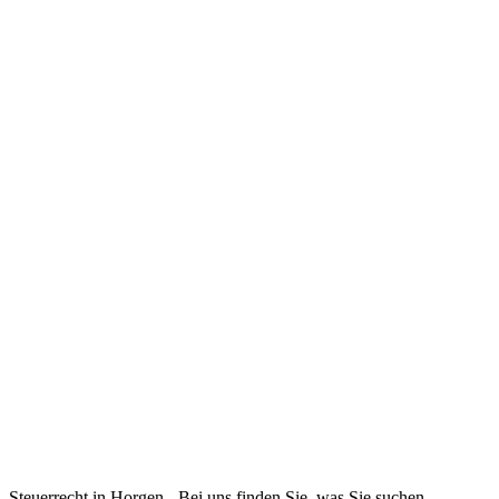
Steuerrecht in Horgen - Bei uns finden Sie, was Sie suchen