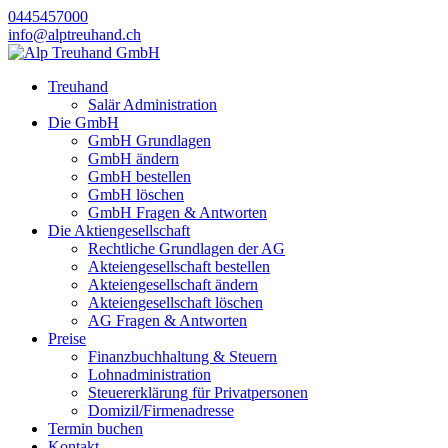
0445457000
info@alptreuhand.ch
Treuhand
Salär Administration
Die GmbH
GmbH Grundlagen
GmbH ändern
GmbH bestellen
GmbH löschen
GmbH Fragen & Antworten
Die Aktiengesellschaft
Rechtliche Grundlagen der AG
Akteiengesellschaft bestellen
Akteiengesellschaft ändern
Akteiengesellschaft löschen
AG Fragen & Antworten
Preise
Finanzbuchhaltung & Steuern
Lohnadministration
Steuererklärung für Privatpersonen
Domizil/Firmenadresse
Termin buchen
Kontakt