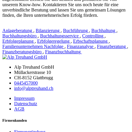
unserem Know-how. Kontaktieren Sie uns noch heute für eine
unverbindliche Beratung und lassen Sie uns gemeinsam Lösungen
finden, die Ihren unternehmerischen Erfolg fördern.
Anlageberatung
,
Bilanzierung
,
Buchführung
,
Buchhaltung
,
Buchhaltungsbüro
,
Buchhaltungsservice
,
Controlling
,
Erbfolgeplanung
,
Erbfolgeregelung
,
Erbschaftsplanung
,
Familienunternehmen Nachfolge
,
Finanzanalyse
,
Finanzberatung
,
Finanzberatungsbüro
,
Finanzbuchhaltung
Alp Treuhand GmbH
Müllackerstrasse 10
CH-8152 Glattbrugg
0445457000
info@alptreuhand.ch
Impressum
Datenschutz
AGB
Firmenkunden
Firmengründung