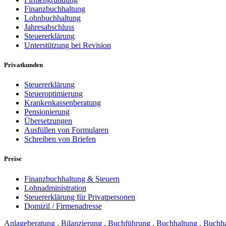
Finanzbuchhaltung
Lohnbuchhaltung
Jahresabschluss
Steuererklärung
Unterstützung bei Revision
Privatkunden
Steuererklärung
Steueroptimierung
Krankenkassenberatung
Pensionierung
Übersetzungen
Ausfüllen von Formularen
Schreiben von Briefen
Preise
Finanzbuchhaltung & Steuern
Lohnadministration
Steuererklärung für Privatpersonen
Domizil / Firmenadresse
Anlageberatung
,
Bilanzierung
,
Buchführung
,
Buchhaltung
,
Buchha