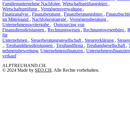
Familienunternehme Nachfolge
,
Wirtschaftsprüfungsbüro
,
Wirtschaftsprüfung
,
Vermögensverwaltung
,
Finanzanalyse
,
Finanzberatung
,
Finanzberatungsbüro
,
Finanzbuchh
im Mittelstand
,
Nachfolgestrategie
,
Vermögensberatung
,
Unternehmensweitergabe
,
Outsourcing von
Finanzdienstleistungen
,
Rechnungswesen
,
Rechnungswesenbüro
,
R
für
Unternehmen
,
Steuerberatungsgesellschaft
,
Steuererklärung
,
Steuer
,
Treuhanddienstleistungen
,
Treuhandfirma
,
Treuhandgesellschaft
,
nehmensbewertung
,
Unternehmensfinanzen
,
Unternehmensfinanzier
verkauf
ALPTREUHAND.CH.
© 2024 Made by
SEO.CH
. Alle Rechte vorbehalten.