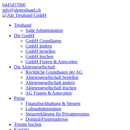
0445457000
info@alptreuhand.ch
Treuhand
Salär Administration
Die GmbH
GmbH Grundlagen
GmbH ändern
GmbH bestellen
GmbH löschen
GmbH Fragen & Antworten
Die Aktiengesellschaft
Rechtliche Grundlagen der AG
Akteiengesellschaft bestellen
Akteiengesellschaft ändern
Akteiengesellschaft löschen
AG Fragen & Antworten
Preise
Finanzbuchhaltung & Steuern
Lohnadministration
Steuererklärung für Privatpersonen
Domizil/Firmenadresse
Termin buchen
Kontakt