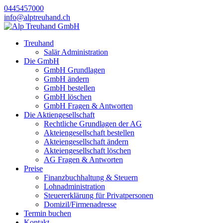
0445457000
info@alptreuhand.ch
Treuhand
Salär Administration
Die GmbH
GmbH Grundlagen
GmbH ändern
GmbH bestellen
GmbH löschen
GmbH Fragen & Antworten
Die Aktiengesellschaft
Rechtliche Grundlagen der AG
Akteiengesellschaft bestellen
Akteiengesellschaft ändern
Akteiengesellschaft löschen
AG Fragen & Antworten
Preise
Finanzbuchhaltung & Steuern
Lohnadministration
Steuererklärung für Privatpersonen
Domizil/Firmenadresse
Termin buchen
Kontakt