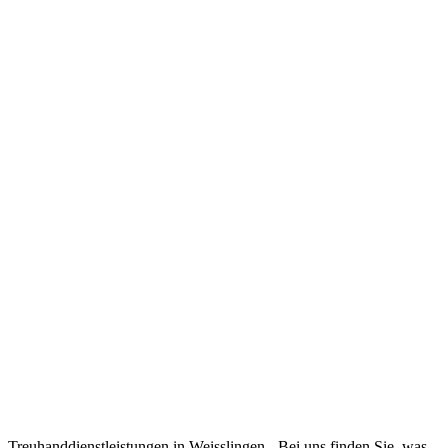
Treuhanddienstleistungen in Weisslingen - Bei uns finden Sie, was