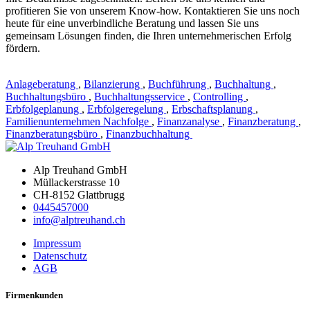
profitieren Sie von unserem Know-how. Kontaktieren Sie uns noch
heute für eine unverbindliche Beratung und lassen Sie uns
gemeinsam Lösungen finden, die Ihren unternehmerischen Erfolg
fördern.
Anlageberatung
,
Bilanzierung
,
Buchführung
,
Buchhaltung
,
Buchhaltungsbüro
,
Buchhaltungsservice
,
Controlling
,
Erbfolgeplanung
,
Erbfolgeregelung
,
Erbschaftsplanung
,
Familienunternehmen Nachfolge
,
Finanzanalyse
,
Finanzberatung
,
Finanzberatungsbüro
,
Finanzbuchhaltung
Alp Treuhand GmbH
Müllackerstrasse 10
CH-8152 Glattbrugg
0445457000
info@alptreuhand.ch
Impressum
Datenschutz
AGB
Firmenkunden