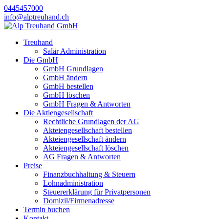
0445457000
info@alptreuhand.ch
Treuhand
Salär Administration
Die GmbH
GmbH Grundlagen
GmbH ändern
GmbH bestellen
GmbH löschen
GmbH Fragen & Antworten
Die Aktiengesellschaft
Rechtliche Grundlagen der AG
Akteiengesellschaft bestellen
Akteiengesellschaft ändern
Akteiengesellschaft löschen
AG Fragen & Antworten
Preise
Finanzbuchhaltung & Steuern
Lohnadministration
Steuererklärung für Privatpersonen
Domizil/Firmenadresse
Termin buchen
Kontakt