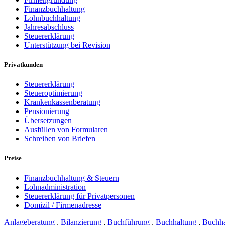
Finanzbuchhaltung
Lohnbuchhaltung
Jahresabschluss
Steuererklärung
Unterstützung bei Revision
Privatkunden
Steuererklärung
Steueroptimierung
Krankenkassenberatung
Pensionierung
Übersetzungen
Ausfüllen von Formularen
Schreiben von Briefen
Preise
Finanzbuchhaltung & Steuern
Lohnadministration
Steuererklärung für Privatpersonen
Domizil / Firmenadresse
Anlageberatung
,
Bilanzierung
,
Buchführung
,
Buchhaltung
,
Buchha