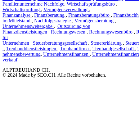
Familienunternehme Nachfolge
,
Wirtschaftsprüfungsbüro
,
Wirtschaftsprüfung
,
Vermögensverwaltung
,
Finanzanalyse
,
Finanzberatung
,
Finanzberatungsbüro
,
Finanzbuchh
im Mittelstand
,
Nachfolgestrategie
,
Vermögensberatung
,
Unternehmensweitergabe
,
Outsourcing von
Finanzdienstleistungen
,
Rechnungswesen
,
Rechnungswesenbüro
,
R
für
Unternehmen
,
Steuerberatungsgesellschaft
,
Steuererklärung
,
Steuer
,
Treuhanddienstleistungen
,
Treuhandfirma
,
Treuhandgesellschaft
,
nehmensbewertung
,
Unternehmensfinanzen
,
Unternehmensfinanzier
verkauf
ALPTREUHAND.CH.
© 2024 Made by
SEO.CH
. Alle Rechte vorbehalten.