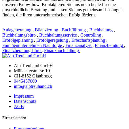
unserem Know-how. Kontaktieren Sie uns noch heute für eine
unverbindliche Beratung und lassen Sie uns gemeinsam Lösungen
finden, die Ihren unternehmerischen Erfolg fördern.
Anlageberatung
,
Bilanzierung
,
Buchführung
,
Buchhaltung
,
Buchhaltungsbüro
,
Buchhaltungsservice
,
Controlling
,
Erbfolgeplanung
,
Erbfolgeregelung
,
Erbschaftsplanung
,
Familienunternehmen Nachfolge
,
Finanzanalyse
,
Finanzberatung
,
Finanzberatungsbüro
,
Finanzbuchhaltung
Alp Treuhand GmbH
Müllackerstrasse 10
CH-8152 Glattbrugg
0445457000
info@alptreuhand.ch
Impressum
Datenschutz
AGB
Firmenkunden
Firmengründung