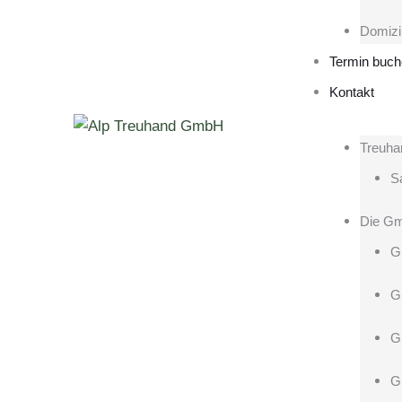
Domizi
Termin buc
Kontakt
Treuha
Sa
Die G
G
G
G
G