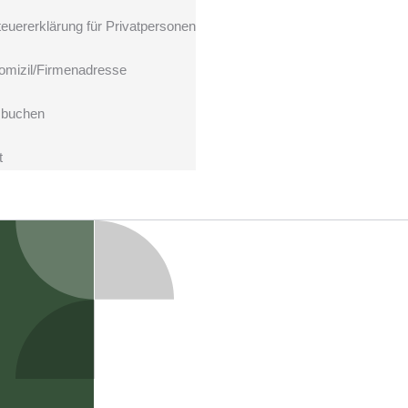
teuererklärung für Privatpersonen
omizil/Firmenadresse
 buchen
t