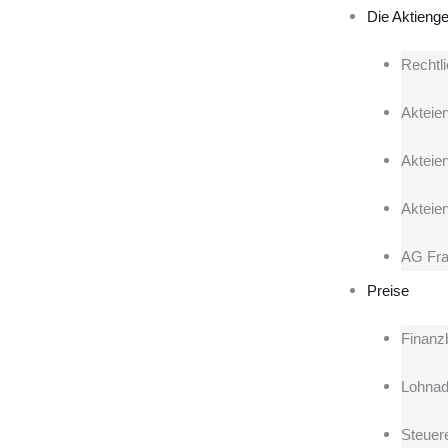
Die Aktienge
Rechtl
Akteien
Akteie
Akteie
AG Fra
Preise
Finanz
Lohnad
Steuere