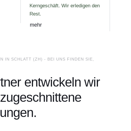
Kerngeschäft. Wir erledigen den
Rest.
mehr
N SCHLATT (ZH) - BEI UNS FINDEN SIE,
rtner entwickeln wir
l zugeschnittene
tungen.