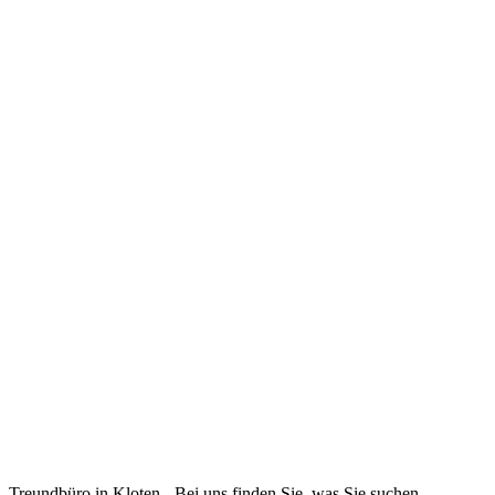
Treundbüro in Kloten - Bei uns finden Sie, was Sie suchen