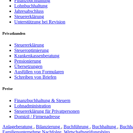
Finanzbuchhaltung
Lohnbuchhaltung
Jahresabschluss
Steuererklärung
Unterstützung bei Revision
Privatkunden
Steuererklärung
Steueroptimierung
Krankenkassenberatung
Pensionierung
Übersetzungen
Ausfüllen von Formularen
Schreiben von Briefen
Preise
Finanzbuchhaltung & Steuern
Lohnadministration
Steuererklärung für Privatpersonen
Domizil / Firmenadresse
Anlageberatung
,
Bilanzierung
,
Buchführung
,
Buchhaltung
,
Buchha
Familienunternehme Nachfolge
,
Wirtschaftsprüfungsbüro
,