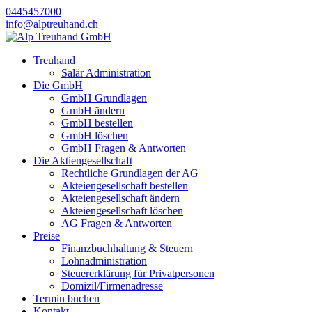
0445457000
info@alptreuhand.ch
Treuhand
Salär Administration
Die GmbH
GmbH Grundlagen
GmbH ändern
GmbH bestellen
GmbH löschen
GmbH Fragen & Antworten
Die Aktiengesellschaft
Rechtliche Grundlagen der AG
Akteiengesellschaft bestellen
Akteiengesellschaft ändern
Akteiengesellschaft löschen
AG Fragen & Antworten
Preise
Finanzbuchhaltung & Steuern
Lohnadministration
Steuererklärung für Privatpersonen
Domizil/Firmenadresse
Termin buchen
Kontakt