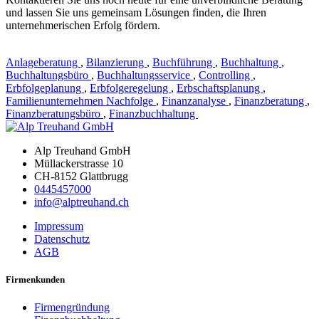
und lassen Sie uns gemeinsam Lösungen finden, die Ihren
unternehmerischen Erfolg fördern.
Anlageberatung
,
Bilanzierung
,
Buchführung
,
Buchhaltung
,
Buchhaltungsbüro
,
Buchhaltungsservice
,
Controlling
,
Erbfolgeplanung
,
Erbfolgeregelung
,
Erbschaftsplanung
,
Familienunternehmen Nachfolge
,
Finanzanalyse
,
Finanzberatung
,
Finanzberatungsbüro
,
Finanzbuchhaltung
Alp Treuhand GmbH
Müllackerstrasse 10
CH-8152 Glattbrugg
0445457000
info@alptreuhand.ch
Impressum
Datenschutz
AGB
Firmenkunden
Firmengründung