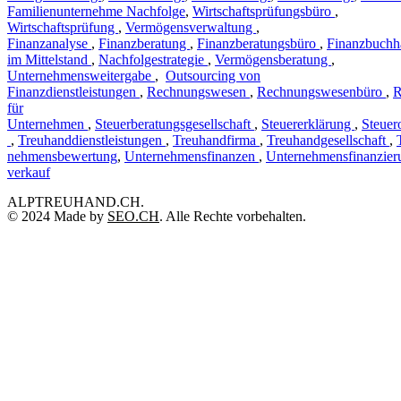
Familienunternehme Nachfolge
,
Wirtschaftsprüfungsbüro
,
Wirtschaftsprüfung
,
Vermögensverwaltung
,
Finanzanalyse
,
Finanzberatung
,
Finanzberatungsbüro
,
Finanzbuchh
im Mittelstand
,
Nachfolgestrategie
,
Vermögensberatung
,
Unternehmensweitergabe
,
Outsourcing von
Finanzdienstleistungen
,
Rechnungswesen
,
Rechnungswesenbüro
,
R
für
Unternehmen
,
Steuerberatungsgesellschaft
,
Steuererklärung
,
Steuer
,
Treuhanddienstleistungen
,
Treuhandfirma
,
Treuhandgesellschaft
,
nehmensbewertung
,
Unternehmensfinanzen
,
Unternehmensfinanzier
verkauf
ALPTREUHAND.CH.
© 2024 Made by
SEO.CH
. Alle Rechte vorbehalten.