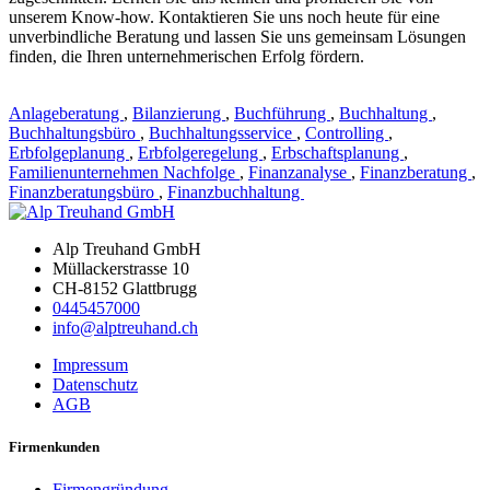
unserem Know-how. Kontaktieren Sie uns noch heute für eine
unverbindliche Beratung und lassen Sie uns gemeinsam Lösungen
finden, die Ihren unternehmerischen Erfolg fördern.
Anlageberatung
,
Bilanzierung
,
Buchführung
,
Buchhaltung
,
Buchhaltungsbüro
,
Buchhaltungsservice
,
Controlling
,
Erbfolgeplanung
,
Erbfolgeregelung
,
Erbschaftsplanung
,
Familienunternehmen Nachfolge
,
Finanzanalyse
,
Finanzberatung
,
Finanzberatungsbüro
,
Finanzbuchhaltung
Alp Treuhand GmbH
Müllackerstrasse 10
CH-8152 Glattbrugg
0445457000
info@alptreuhand.ch
Impressum
Datenschutz
AGB
Firmenkunden
Firmengründung