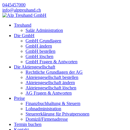
0445457000
info@alptreuhand.ch
Treuhand
Salär Administration
Die GmbH
GmbH Grundlagen
GmbH ändern
GmbH bestellen
GmbH löschen
GmbH Fragen & Antworten
Die Aktiengesellschaft
Rechtliche Grundlagen der AG
Akteiengesellschaft bestellen
Akteiengesellschaft ändern
Akteiengesellschaft löschen
AG Fragen & Antworten
Preise
Finanzbuchhaltung & Steuern
Lohnadministration
Steuererklärung für Privatpersonen
Domizil/Firmenadresse
Termin buchen
Kontakt