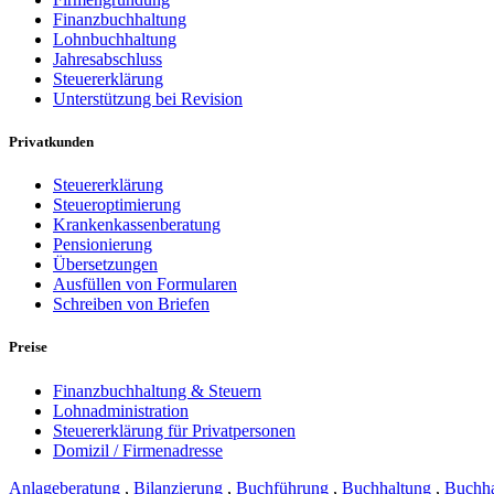
Finanzbuchhaltung
Lohnbuchhaltung
Jahresabschluss
Steuererklärung
Unterstützung bei Revision
Privatkunden
Steuererklärung
Steueroptimierung
Krankenkassenberatung
Pensionierung
Übersetzungen
Ausfüllen von Formularen
Schreiben von Briefen
Preise
Finanzbuchhaltung & Steuern
Lohnadministration
Steuererklärung für Privatpersonen
Domizil / Firmenadresse
Anlageberatung
,
Bilanzierung
,
Buchführung
,
Buchhaltung
,
Buchha