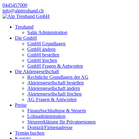
0445457000
info@alptreuhand.ch
Treuhand
Salär Administration
Die GmbH
GmbH Grundlagen
GmbH ändern
GmbH bestellen
GmbH löschen
GmbH Fragen & Antworten
Die Aktiengesellschaft
Rechtliche Grundlagen der AG
Akteiengesellschaft bestellen
Akteiengesellschaft ändern
Akteiengesellschaft löschen
AG Fragen & Antworten
Preise
Finanzbuchhaltung & Steuern
Lohnadministration
Steuererklärung für Privatpersonen
Domizil/Firmenadresse
Termin buchen
Kontakt