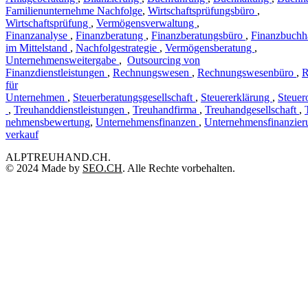
Familienunternehme Nachfolge
,
Wirtschaftsprüfungsbüro
,
Wirtschaftsprüfung
,
Vermögensverwaltung
,
Finanzanalyse
,
Finanzberatung
,
Finanzberatungsbüro
,
Finanzbuchh
im Mittelstand
,
Nachfolgestrategie
,
Vermögensberatung
,
Unternehmensweitergabe
,
Outsourcing von
Finanzdienstleistungen
,
Rechnungswesen
,
Rechnungswesenbüro
,
R
für
Unternehmen
,
Steuerberatungsgesellschaft
,
Steuererklärung
,
Steuer
,
Treuhanddienstleistungen
,
Treuhandfirma
,
Treuhandgesellschaft
,
nehmensbewertung
,
Unternehmensfinanzen
,
Unternehmensfinanzier
verkauf
ALPTREUHAND.CH.
© 2024 Made by
SEO.CH
. Alle Rechte vorbehalten.