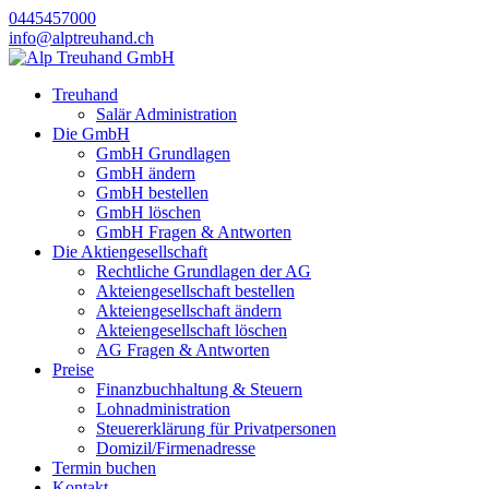
0445457000
info@alptreuhand.ch
Treuhand
Salär Administration
Die GmbH
GmbH Grundlagen
GmbH ändern
GmbH bestellen
GmbH löschen
GmbH Fragen & Antworten
Die Aktiengesellschaft
Rechtliche Grundlagen der AG
Akteiengesellschaft bestellen
Akteiengesellschaft ändern
Akteiengesellschaft löschen
AG Fragen & Antworten
Preise
Finanzbuchhaltung & Steuern
Lohnadministration
Steuererklärung für Privatpersonen
Domizil/Firmenadresse
Termin buchen
Kontakt