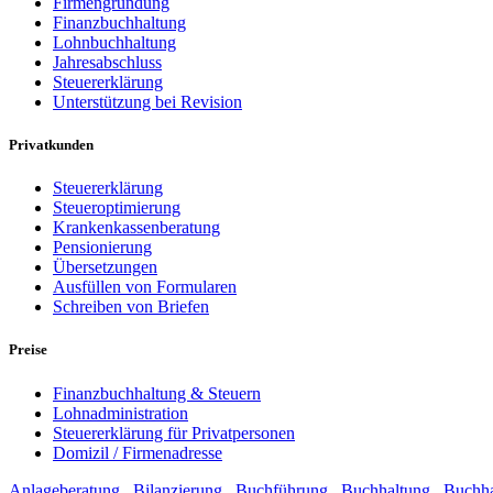
Firmengründung
Finanzbuchhaltung
Lohnbuchhaltung
Jahresabschluss
Steuererklärung
Unterstützung bei Revision
Privatkunden
Steuererklärung
Steueroptimierung
Krankenkassenberatung
Pensionierung
Übersetzungen
Ausfüllen von Formularen
Schreiben von Briefen
Preise
Finanzbuchhaltung & Steuern
Lohnadministration
Steuererklärung für Privatpersonen
Domizil / Firmenadresse
Anlageberatung
,
Bilanzierung
,
Buchführung
,
Buchhaltung
,
Buchha