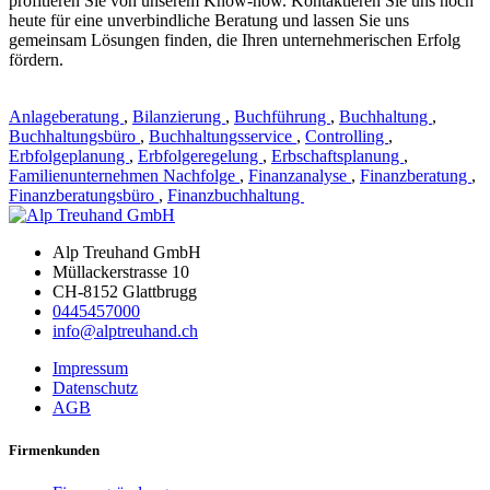
profitieren Sie von unserem Know-how. Kontaktieren Sie uns noch
heute für eine unverbindliche Beratung und lassen Sie uns
gemeinsam Lösungen finden, die Ihren unternehmerischen Erfolg
fördern.
Anlageberatung
,
Bilanzierung
,
Buchführung
,
Buchhaltung
,
Buchhaltungsbüro
,
Buchhaltungsservice
,
Controlling
,
Erbfolgeplanung
,
Erbfolgeregelung
,
Erbschaftsplanung
,
Familienunternehmen Nachfolge
,
Finanzanalyse
,
Finanzberatung
,
Finanzberatungsbüro
,
Finanzbuchhaltung
Alp Treuhand GmbH
Müllackerstrasse 10
CH-8152 Glattbrugg
0445457000
info@alptreuhand.ch
Impressum
Datenschutz
AGB
Firmenkunden