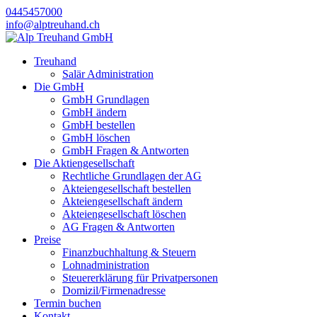
0445457000
info@alptreuhand.ch
Treuhand
Salär Administration
Die GmbH
GmbH Grundlagen
GmbH ändern
GmbH bestellen
GmbH löschen
GmbH Fragen & Antworten
Die Aktiengesellschaft
Rechtliche Grundlagen der AG
Akteiengesellschaft bestellen
Akteiengesellschaft ändern
Akteiengesellschaft löschen
AG Fragen & Antworten
Preise
Finanzbuchhaltung & Steuern
Lohnadministration
Steuererklärung für Privatpersonen
Domizil/Firmenadresse
Termin buchen
Kontakt