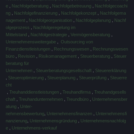
e
,
Nachfolgeberatung
,
Nachfolgebetreuung
,
Nachfolgecoachi
ng
,
Nachfolgefinanzierung
,
Nachfolgekonzept
,
Nachfolgema
nagement
,
Nachfolgeorganisation
,
Nachfolgeplanung
,
Nachf
olgeprozess
,
Nachfolgeregelung im
Mittelstand
,
Nachfolgestrategie
,
Vermögensberatung
,
Unternehmensweitergabe
,
Outsourcing von
Finanzdienstleistungen
,
Rechnungswesen
,
Rechnungswesen
büro
,
Revision
,
Risikomanagement
,
Steuerberatung
,
Steuer
beratung für
Unternehmen
,
Steuerberatungsgesellschaft
,
Steuererklärung
,
Steueroptimierung
,
Steuerplanung
,
Steuerprüfung
,
Steuerre
cht
,
Treuhanddienstleistungen
,
Treuhandfirma
,
Treuhandgesells
chaft
,
Treuhandunternehmen
,
Treundbüro
,
Unternehmensber
atung
,
Unter-
nehmensbewertung
,
Unternehmensfinanzen
,
Unternehmensfi
nanzierung
,
Unternehmensgründung
,
Unternehmensnachfolg
e
,
Unternehmens-verkauf