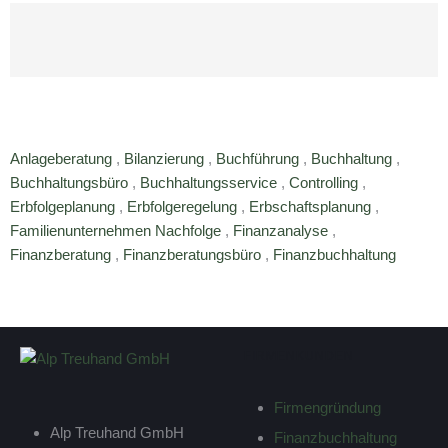
Anlageberatung
,
Bilanzierung
,
Buchführung
,
Buchhaltung
,
Buchhaltungsbüro
,
Buchhaltungsservice
,
Controlling
,
Erbfolgeplanung
,
Erbfolgeregelung
,
Erbschaftsplanung
,
Familienunternehmen Nachfolge
,
Finanzanalyse
,
Finanzberatung
,
Finanzberatungsbüro
,
Finanzbuchhaltung
FIRMENKUNDEN
Firmengründung
Alp Treuhand GmbH
Finanzbuchhaltung