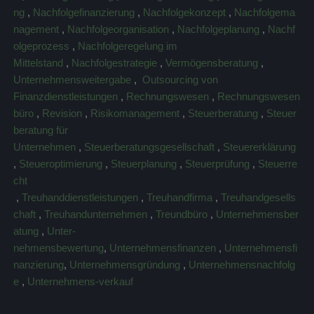
ng
,
Nachfolgefinanzierung
,
Nachfolgekonzept
,
Nachfolgema
nagement
,
Nachfolgeorganisation
,
Nachfolgeplanung
,
Nachf
olgeprozess
,
Nachfolgeregelung im
Mittelstand
,
Nachfolgestrategie
,
Vermögensberatung
,
Unternehmensweitergabe
,
Outsourcing von
Finanzdienstleistungen
,
Rechnungswesen
,
Rechnungswesen
büro
,
Revision
,
Risikomanagement
,
Steuerberatung
,
Steuer
beratung für
Unternehmen
,
Steuerberatungsgesellschaft
,
Steuererklärung
,
Steueroptimierung
,
Steuerplanung
,
Steuerprüfung
,
Steuerre
cht
,
Treuhanddienstleistungen
,
Treuhandfirma
,
Treuhandgesells
chaft
,
Treuhandunternehmen
,
Treundbüro
,
Unternehmensber
atung
,
Unter-
nehmensbewertung
,
Unternehmensfinanzen
,
Unternehmensfi
nanzierung
,
Unternehmensgründung
,
Unternehmensnachfolg
e
,
Unternehmens-verkauf