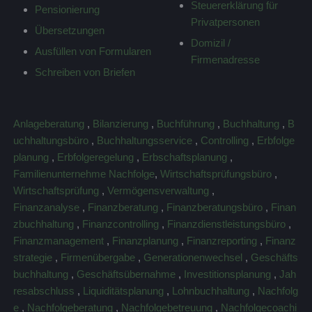
Steuererklärung für
Pensionierung
Privatpersonen
Übersetzungen
Domizil /
Ausfüllen von Formularen
Firmenadresse
Schreiben von Briefen
Anlageberatung
,
Bilanzierung
,
Buchführung
,
Buchhaltung
,
B
uchhaltungsbüro
,
Buchhaltungsservice
,
Controlling
,
Erbfolge
planung
,
Erbfolgeregelung
,
Erbschaftsplanung
,
Familienunternehme Nachfolge
,
Wirtschaftsprüfungsbüro
,
Wirtschaftsprüfung
,
Vermögensverwaltung
,
Finanzanalyse
,
Finanzberatung
,
Finanzberatungsbüro
,
Finan
zbuchhaltung
,
Finanzcontrolling
,
Finanzdienstleistungsbüro
,
Finanzmanagement
,
Finanzplanung
,
Finanzreporting
,
Finanz
strategie
,
Firmenübergabe
,
Generationenwechsel
,
Geschäfts
buchhaltung
,
Geschäftsübernahme
,
Investitionsplanung
,
Jah
resabschluss
,
Liquiditätsplanung
,
Lohnbuchhaltung
,
Nachfolg
e
,
Nachfolgeberatung
,
Nachfolgebetreuung
,
Nachfolgecoachi