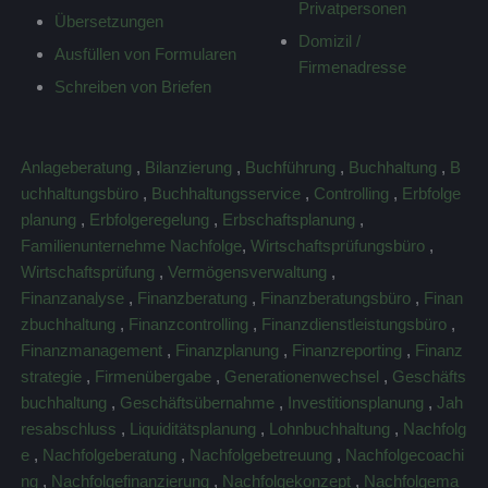
Privatpersonen
Übersetzungen
Domizil /
Ausfüllen von Formularen
Firmenadresse
Schreiben von Briefen
Anlageberatung
,
Bilanzierung
,
Buchführung
,
Buchhaltung
,
B
uchhaltungsbüro
,
Buchhaltungsservice
,
Controlling
,
Erbfolge
planung
,
Erbfolgeregelung
,
Erbschaftsplanung
,
Familienunternehme Nachfolge
,
Wirtschaftsprüfungsbüro
,
Wirtschaftsprüfung
,
Vermögensverwaltung
,
Finanzanalyse
,
Finanzberatung
,
Finanzberatungsbüro
,
Finan
zbuchhaltung
,
Finanzcontrolling
,
Finanzdienstleistungsbüro
,
Finanzmanagement
,
Finanzplanung
,
Finanzreporting
,
Finanz
strategie
,
Firmenübergabe
,
Generationenwechsel
,
Geschäfts
buchhaltung
,
Geschäftsübernahme
,
Investitionsplanung
,
Jah
resabschluss
,
Liquiditätsplanung
,
Lohnbuchhaltung
,
Nachfolg
e
,
Nachfolgeberatung
,
Nachfolgebetreuung
,
Nachfolgecoachi
ng
,
Nachfolgefinanzierung
,
Nachfolgekonzept
,
Nachfolgema