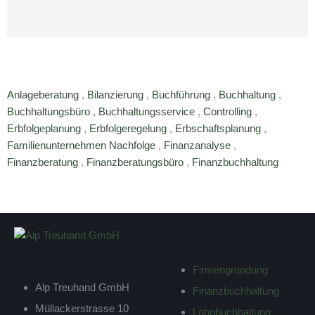
Anlageberatung
,
Bilanzierung
,
Buchführung
,
Buchhaltung
,
Buchhaltungsbüro
,
Buchhaltungsservice
,
Controlling
,
Erbfolgeplanung
,
Erbfolgeregelung
,
Erbschaftsplanung
,
Familienunternehmen Nachfolge
,
Finanzanalyse
,
Finanzberatung
,
Finanzberatungsbüro
,
Finanzbuchhaltung
FIRMENKUNDEN
Firmengründung
Alp Treuhand GmbH
Finanzbuchhaltung
Müllackerstrasse 10
Lohnbuchhaltung