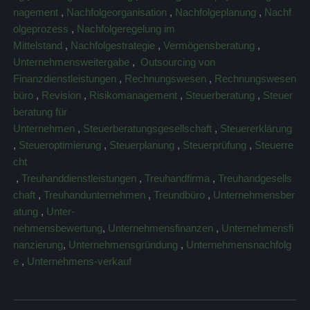
nagement
,
Nachfolgeorganisation
,
Nachfolgeplanung
,
Nachf
olgeprozess
,
Nachfolgeregelung im
Mittelstand
,
Nachfolgestrategie
,
Vermögensberatung
,
Unternehmensweitergabe
,
Outsourcing von
Finanzdienstleistungen
,
Rechnungswesen
,
Rechnungswesen
büro
,
Revision
,
Risikomanagement
,
Steuerberatung
,
Steuer
beratung für
Unternehmen
,
Steuerberatungsgesellschaft
,
Steuererklärung
,
Steueroptimierung
,
Steuerplanung
,
Steuerprüfung
,
Steuerre
cht
,
Treuhanddienstleistungen
,
Treuhandfirma
,
Treuhandgesells
chaft
,
Treuhandunternehmen
,
Treundbüro
,
Unternehmensber
atung
,
Unter-
nehmensbewertung
,
Unternehmensfinanzen
,
Unternehmensfi
nanzierung
,
Unternehmensgründung
,
Unternehmensnachfolg
e
,
Unternehmens-verkauf