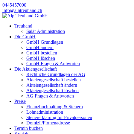
0445457000
info@alptreuhand.ch
Treuhand
Salär Administration
Die GmbH
GmbH Grundlagen
GmbH ändern
GmbH bestellen
GmbH löschen
GmbH Fragen & Antworten
Die Aktiengesellschaft
Rechtliche Grundlagen der AG
Akteiengesellschaft bestellen
Akteiengesellschaft ändern
Akteiengesellschaft löschen
AG Fragen & Antworten
Preise
Finanzbuchhaltung & Steuern
Lohnadministration
Steuererklärung für Privatpersonen
Domizil/Firmenadresse
Termin buchen
Kontakt