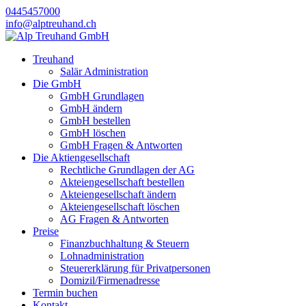
0445457000
info@alptreuhand.ch
Treuhand
Salär Administration
Die GmbH
GmbH Grundlagen
GmbH ändern
GmbH bestellen
GmbH löschen
GmbH Fragen & Antworten
Die Aktiengesellschaft
Rechtliche Grundlagen der AG
Akteiengesellschaft bestellen
Akteiengesellschaft ändern
Akteiengesellschaft löschen
AG Fragen & Antworten
Preise
Finanzbuchhaltung & Steuern
Lohnadministration
Steuererklärung für Privatpersonen
Domizil/Firmenadresse
Termin buchen
Kontakt