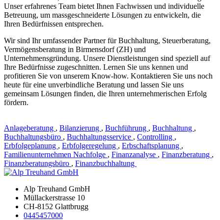
Unser erfahrenes Team bietet Ihnen Fachwissen und individuelle
Betreuung, um massgeschneiderte Lösungen zu entwickeln, die
Ihren Bedürfnissen entsprechen.
Wir sind Ihr umfassender Partner für Buchhaltung, Steuerberatung,
Vermögensberatung in Birmensdorf (ZH) und
Unternehmensgründung. Unsere Dienstleistungen sind speziell auf
Ihre Bedürfnisse zugeschnitten. Lernen Sie uns kennen und
profitieren Sie von unserem Know-how. Kontaktieren Sie uns noch
heute für eine unverbindliche Beratung und lassen Sie uns
gemeinsam Lösungen finden, die Ihren unternehmerischen Erfolg
fördern.
Anlageberatung
,
Bilanzierung
,
Buchführung
,
Buchhaltung
,
Buchhaltungsbüro
,
Buchhaltungsservice
,
Controlling
,
Erbfolgeplanung
,
Erbfolgeregelung
,
Erbschaftsplanung
,
Familienunternehmen Nachfolge
,
Finanzanalyse
,
Finanzberatung
,
Finanzberatungsbüro
,
Finanzbuchhaltung
Alp Treuhand GmbH
Müllackerstrasse 10
CH-8152 Glattbrugg
0445457000