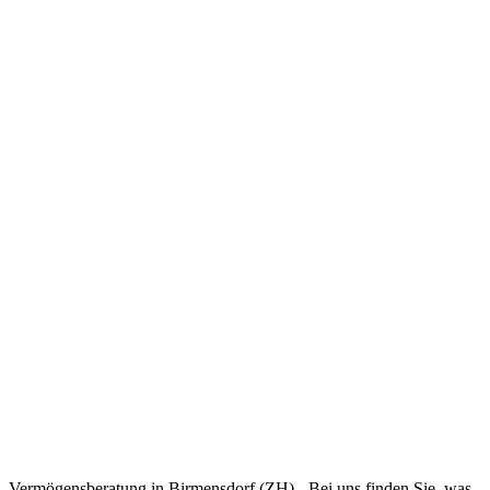
Vermögensberatung in Birmensdorf (ZH) - Bei uns finden Sie, was