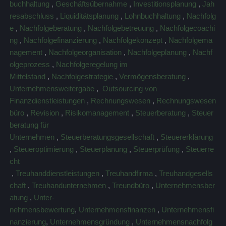
buchhaltung
,
Geschäftsübernahme
,
Investitionsplanung
,
Jah
resabschluss
,
Liquiditätsplanung
,
Lohnbuchhaltung
,
Nachfolg
e
,
Nachfolgeberatung
,
Nachfolgebetreuung
,
Nachfolgecoachi
ng
,
Nachfolgefinanzierung
,
Nachfolgekonzept
,
Nachfolgema
nagement
,
Nachfolgeorganisation
,
Nachfolgeplanung
,
Nachf
olgeprozess
,
Nachfolgeregelung im
Mittelstand
,
Nachfolgestrategie
,
Vermögensberatung
,
Unternehmensweitergabe
,
Outsourcing von
Finanzdienstleistungen
,
Rechnungswesen
,
Rechnungswesen
büro
,
Revision
,
Risikomanagement
,
Steuerberatung
,
Steuer
beratung für
Unternehmen
,
Steuerberatungsgesellschaft
,
Steuererklärung
,
Steueroptimierung
,
Steuerplanung
,
Steuerprüfung
,
Steuerre
cht
,
Treuhanddienstleistungen
,
Treuhandfirma
,
Treuhandgesells
chaft
,
Treuhandunternehmen
,
Treundbüro
,
Unternehmensber
atung
,
Unter-
nehmensbewertung
,
Unternehmensfinanzen
,
Unternehmensfi
nanzierung
,
Unternehmensgründung
,
Unternehmensnachfolg