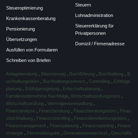
Steuern
Steueroptimierung
Lohnadministration
Krankenkassenberatung
Steuererklärung für
Pensionierung
Privatpersonen
Übersetzungen
Domizil / Firmenadresse
Ausfüllen von Formularen
Schreiben von Briefen
Anlageberatung
,
Bilanzierung
,
Buchführung
,
Buchhaltung
,
B
uchhaltungsbüro
,
Buchhaltungsservice
,
Controlling
,
Erbfolge
planung
,
Erbfolgeregelung
,
Erbschaftsplanung
,
Familienunternehme Nachfolge
,
Wirtschaftsprüfungsbüro
,
Wirtschaftsprüfung
,
Vermögensverwaltung
,
Finanzanalyse
,
Finanzberatung
,
Finanzberatungsbüro
,
Finan
zbuchhaltung
,
Finanzcontrolling
,
Finanzdienstleistungsbüro
,
Finanzmanagement
,
Finanzplanung
,
Finanzreporting
,
Finanz
strategie
,
Firmenübergabe
,
Generationenwechsel
,
Geschäfts