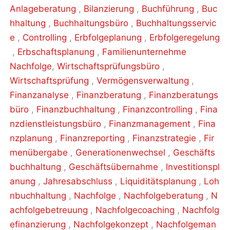
Anlageberatung
,
Bilanzierung
,
Buchführung
,
Buc
hhaltung
,
Buchhaltungsbüro
,
Buchhaltungsservic
e
,
Controlling
,
Erbfolgeplanung
,
Erbfolgeregelung
,
Erbschaftsplanung
,
Familienunternehme
Nachfolge
,
Wirtschaftsprüfungsbüro
,
Wirtschaftsprüfung
,
Vermögensverwaltung
,
Finanzanalyse
,
Finanzberatung
,
Finanzberatungs
büro
,
Finanzbuchhaltung
,
Finanzcontrolling
,
Fina
nzdienstleistungsbüro
,
Finanzmanagement
,
Fina
nzplanung
,
Finanzreporting
,
Finanzstrategie
,
Fir
menübergabe
,
Generationenwechsel
,
Geschäfts
buchhaltung
,
Geschäftsübernahme
,
Investitionspl
anung
,
Jahresabschluss
,
Liquiditätsplanung
,
Loh
nbuchhaltung
,
Nachfolge
,
Nachfolgeberatung
,
N
achfolgebetreuung
,
Nachfolgecoaching
,
Nachfolg
efinanzierung
,
Nachfolgekonzept
,
Nachfolgeman