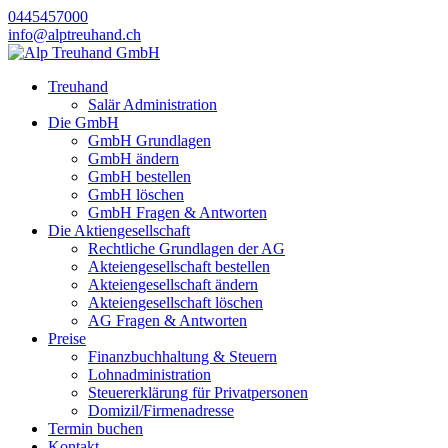
0445457000
info@alptreuhand.ch
Treuhand
Salär Administration
Die GmbH
GmbH Grundlagen
GmbH ändern
GmbH bestellen
GmbH löschen
GmbH Fragen & Antworten
Die Aktiengesellschaft
Rechtliche Grundlagen der AG
Akteiengesellschaft bestellen
Akteiengesellschaft ändern
Akteiengesellschaft löschen
AG Fragen & Antworten
Preise
Finanzbuchhaltung & Steuern
Lohnadministration
Steuererklärung für Privatpersonen
Domizil/Firmenadresse
Termin buchen
Kontakt