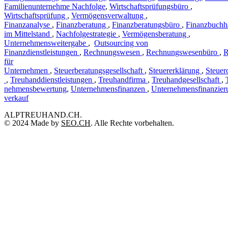
Familienunternehme Nachfolge
,
Wirtschaftsprüfungsbüro
,
Wirtschaftsprüfung
,
Vermögensverwaltung
,
Finanzanalyse
,
Finanzberatung
,
Finanzberatungsbüro
,
Finanzbuchh
im Mittelstand
,
Nachfolgestrategie
,
Vermögensberatung
,
Unternehmensweitergabe
,
Outsourcing von
Finanzdienstleistungen
,
Rechnungswesen
,
Rechnungswesenbüro
,
R
für
Unternehmen
,
Steuerberatungsgesellschaft
,
Steuererklärung
,
Steuer
,
Treuhanddienstleistungen
,
Treuhandfirma
,
Treuhandgesellschaft
,
nehmensbewertung
,
Unternehmensfinanzen
,
Unternehmensfinanzier
verkauf
ALPTREUHAND.CH.
© 2024 Made by
SEO.CH
. Alle Rechte vorbehalten.