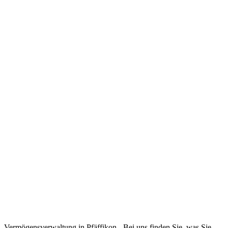
Vermögensverwaltung in Pfäffikon - Bei uns finden Sie, was Sie