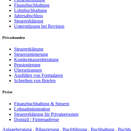
Finanzbuchhaltung
Lohnbuchhaltung
Jahresabschluss
Steuererklärung
Unterstützung bei Revision
Privatkunden
Steuererklärung
Steueroptimierung
Krankenkassenberatung
Pensionierung
Übersetzungen
Ausfüllen von Formularen
Schreiben von Briefen
Preise
Finanzbuchhaltung & Steuern
Lohnadministration
Steuererklärung für Privatpersonen
Domizil / Firmenadresse
Anlageberatung
,
Bilanzierung
,
Buchführung
,
Buchhaltung
,
Buchha