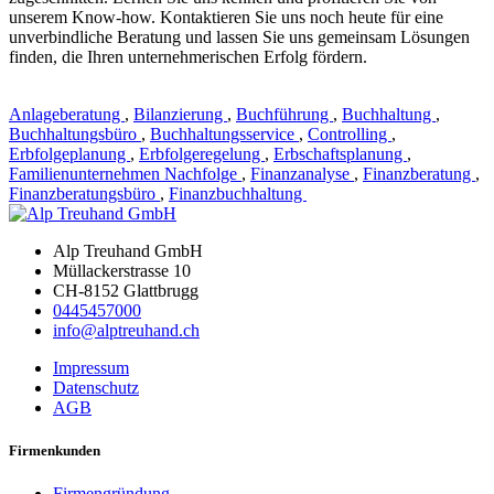
unserem Know-how. Kontaktieren Sie uns noch heute für eine
unverbindliche Beratung und lassen Sie uns gemeinsam Lösungen
finden, die Ihren unternehmerischen Erfolg fördern.
Anlageberatung
,
Bilanzierung
,
Buchführung
,
Buchhaltung
,
Buchhaltungsbüro
,
Buchhaltungsservice
,
Controlling
,
Erbfolgeplanung
,
Erbfolgeregelung
,
Erbschaftsplanung
,
Familienunternehmen Nachfolge
,
Finanzanalyse
,
Finanzberatung
,
Finanzberatungsbüro
,
Finanzbuchhaltung
Alp Treuhand GmbH
Müllackerstrasse 10
CH-8152 Glattbrugg
0445457000
info@alptreuhand.ch
Impressum
Datenschutz
AGB
Firmenkunden
Firmengründung