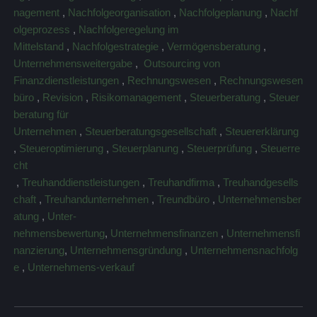
nagement
,
Nachfolgeorganisation
,
Nachfolgeplanung
,
Nachf
olgeprozess
,
Nachfolgeregelung im
Mittelstand
,
Nachfolgestrategie
,
Vermögensberatung
,
Unternehmensweitergabe
,
Outsourcing von
Finanzdienstleistungen
,
Rechnungswesen
,
Rechnungswesen
büro
,
Revision
,
Risikomanagement
,
Steuerberatung
,
Steuer
beratung für
Unternehmen
,
Steuerberatungsgesellschaft
,
Steuererklärung
,
Steueroptimierung
,
Steuerplanung
,
Steuerprüfung
,
Steuerre
cht
,
Treuhanddienstleistungen
,
Treuhandfirma
,
Treuhandgesells
chaft
,
Treuhandunternehmen
,
Treundbüro
,
Unternehmensber
atung
,
Unter-
nehmensbewertung
,
Unternehmensfinanzen
,
Unternehmensfi
nanzierung
,
Unternehmensgründung
,
Unternehmensnachfolg
e
,
Unternehmens-verkauf