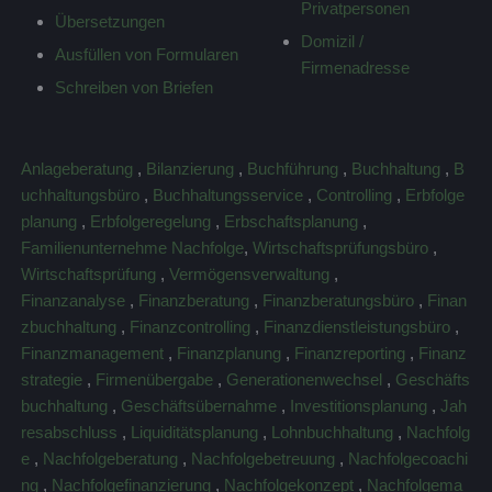
Privatpersonen
Übersetzungen
Domizil /
Ausfüllen von Formularen
Firmenadresse
Schreiben von Briefen
Anlageberatung
,
Bilanzierung
,
Buchführung
,
Buchhaltung
,
B
uchhaltungsbüro
,
Buchhaltungsservice
,
Controlling
,
Erbfolge
planung
,
Erbfolgeregelung
,
Erbschaftsplanung
,
Familienunternehme Nachfolge
,
Wirtschaftsprüfungsbüro
,
Wirtschaftsprüfung
,
Vermögensverwaltung
,
Finanzanalyse
,
Finanzberatung
,
Finanzberatungsbüro
,
Finan
zbuchhaltung
,
Finanzcontrolling
,
Finanzdienstleistungsbüro
,
Finanzmanagement
,
Finanzplanung
,
Finanzreporting
,
Finanz
strategie
,
Firmenübergabe
,
Generationenwechsel
,
Geschäfts
buchhaltung
,
Geschäftsübernahme
,
Investitionsplanung
,
Jah
resabschluss
,
Liquiditätsplanung
,
Lohnbuchhaltung
,
Nachfolg
e
,
Nachfolgeberatung
,
Nachfolgebetreuung
,
Nachfolgecoachi
ng
,
Nachfolgefinanzierung
,
Nachfolgekonzept
,
Nachfolgema