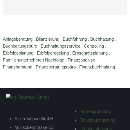
Anlageberatung
,
Bilanzierung
,
Buchführung
,
Buchhaltung
,
Buchhaltungsbüro
,
Buchhaltungsservice
,
Controlling
,
Erbfolgeplanung
,
Erbfolgeregelung
,
Erbschaftsplanung
,
Familienunternehmen Nachfolge
,
Finanzanalyse
,
Finanzberatung
,
Finanzberatungsbüro
,
Finanzbuchhaltung
FIRMENKUNDEN
Firmengründung
Alp Treuhand GmbH
Finanzbuchhaltung
Müllackerstrasse 10
Lohnbuchhaltung